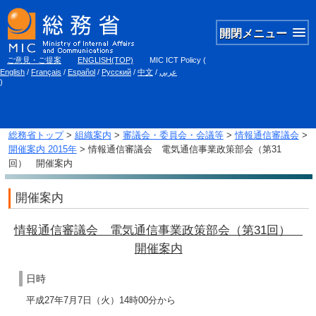
開閉メニュー
ご意見・ご提案
ENGLISH(TOP)
MIC ICT Policy
(
English
/
Français
/
Español
/
Русский
/
中文
/
عربي
)
総務省トップ
>
組織案内
>
審議会・委員会・会議等
>
情報通信審議会
>
開催案内 2015年
> 情報通信審議会 電気通信事業政策部会（第31
回） 開催案内
開催案内
情報通信審議会 電気通信事業政策部会（第31回）
開催案内
日時
平成27年7月7日（火）14時00分から