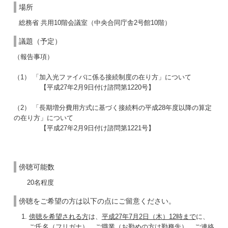
場所
総務省 共用10階会議室（中央合同庁舎2号館10階）
議題（予定）
（報告事項）
（1） 「加入光ファイバに係る接続制度の在り方」について
【平成27年2月9日付け諮問第1220号】
（2） 「長期増分費用方式に基づく接続料の平成28年度以降の算定
の在り方」について
【平成27年2月9日付け諮問第1221号】
傍聴可能数
20名程度
傍聴をご希望の方は以下の点にご留意ください。
傍聴を希望される方
は、
平成27年7月2日（木）12時まで
に、
ご氏名（フリガナ）、ご職業（お勤めの方は勤務先）、ご連絡