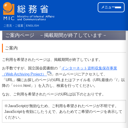
メニュー
ご意見・ご提案
ENGLISH
ご案内ページ －掲載期間が終了しています－
ご案内
ご利用を希望されたページは、掲載期間が終了しています。
お手数ですが、国立国会図書館の「
インターネット資料収集保存事業
（Web Archiving Project）
」ホームページにアクセスして、
「URL」欄にお探しのページのURLまたはファイル名（URL最後の「/」以
降の「○○○○.html」）を入力し、検索を行ってください。
なお、ご利用を希望されたページのURLは以下のとおりです。
※JavaScriptが無効なため、ご利用を希望されたページが不明です。
JavaScriptを有効にしたうえで、あらためてご希望のページを表示して
ください。