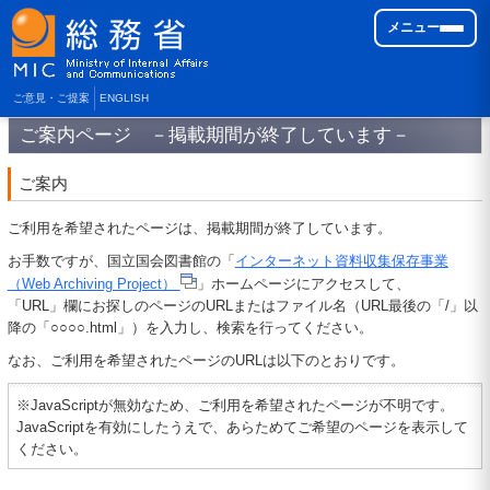
メニュー
ご意見・ご提案
ENGLISH
ご案内ページ －掲載期間が終了しています－
ご案内
ご利用を希望されたページは、掲載期間が終了しています。
お手数ですが、国立国会図書館の「
インターネット資料収集保存事業
（Web Archiving Project）
」ホームページにアクセスして、
「URL」欄にお探しのページのURLまたはファイル名（URL最後の「/」以
降の「○○○○.html」）を入力し、検索を行ってください。
なお、ご利用を希望されたページのURLは以下のとおりです。
※JavaScriptが無効なため、ご利用を希望されたページが不明です。
JavaScriptを有効にしたうえで、あらためてご希望のページを表示して
ください。