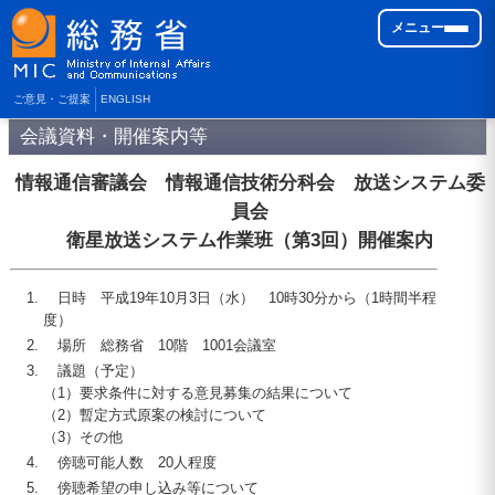
メニュー
ご意見・ご提案
ENGLISH
会議資料・開催案内等
情報通信審議会 情報通信技術分科会 放送システム委
員会
衛星放送システム作業班（第3回）開催案内
日時 平成
19
年
10
月3日（水）
10
時
30
分から（1時間半程
度）
場所 総務省
10
階
1001
会議室
議題（予定）
（1）
要求条件に対する意見募集の結果について
（2）
暫定方式原案の検討について
（3）
その他
傍聴可能人数
20
人程度
傍聴希望の申し込み等について