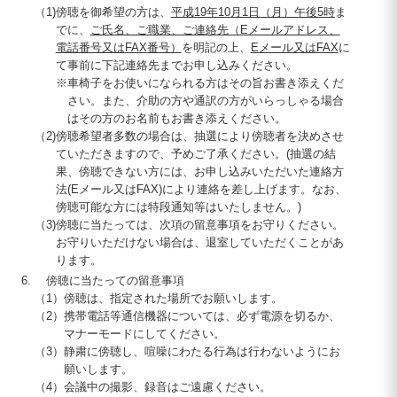
（1)
傍聴を御希望の方は、
平成
19
年
10
月1日（月）午後5時
ま
でに、
ご氏名、ご職業、ご連絡先（Eメールアドレス、
電話番号又は
FAX
番号）
を明記の上、
Eメール又は
FAX
に
て事前に下記連絡先までお申し込みください。
※
車椅子をお使いになられる方はその旨お書き添えくだ
さい。また、介助の方や通訳の方がいらっしゃる場合
はその方のお名前もお書き添えください。
（2)
傍聴希望者多数の場合は、抽選により傍聴者を決めさせ
ていただきますので、予めご了承ください。(抽選の結
果、傍聴できない方には、お申し込みいただいた連絡方
法(Eメール又は
FAX
)により連絡を差し上げます。なお、
傍聴可能な方には特段通知等はいたしません。)
（3)
傍聴に当たっては、次項の留意事項をお守りください。
お守りいただけない場合は、退室していただくことがあ
ります。
傍聴に当たっての留意事項
（1）
傍聴は、指定された場所でお願いします。
（2）
携帯電話等通信機器については、必ず電源を切るか、
マナーモードにしてください。
（3）
静粛に傍聴し、喧噪にわたる行為は行わないようにお
願いします。
（4）
会議中の撮影、録音はご遠慮ください。