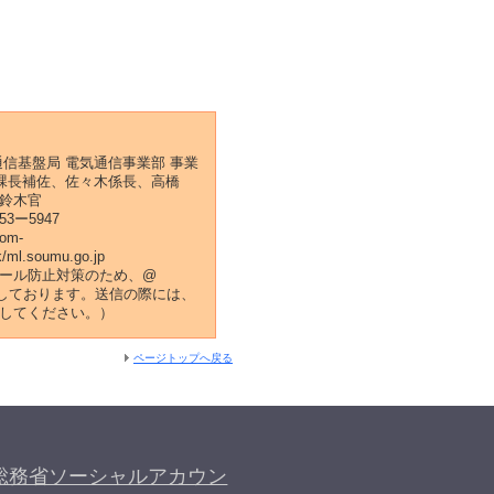
通信基盤局 電気通信事業部 事業
課長補佐、佐々木係長、高橋
鈴木官
53ー5947
com-
k/ml.soumu.go.jp
ール防止対策のため、@
k/にしております。送信の際には、
してください。）
ページトップへ戻る
総務省ソーシャルアカウン