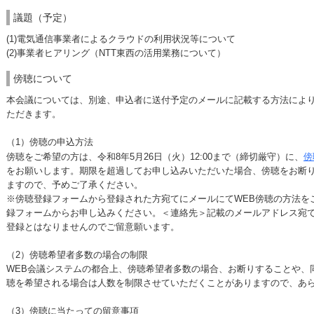
議題（予定）
(1)
電気通信事業者
によるクラウドの利用状況等について
(2)事業者ヒアリング（NTT東西の活用業務
について）
傍聴について
本会議については、別途、申込者に送付予定のメールに記載する方法により
ただきます。
（1）傍聴の申込方法
傍聴をご希望の方は、令和8年5月26日（火）12:00まで（締切厳守）に、
傍
をお願いします。期限を超過してお申し込みいただいた場合、傍聴をお断
ますので、予めご了承ください。
※傍聴登録フォームから登録された方宛てにメールにてWEB傍聴の方法を
録フォームからお申し込みください。＜連絡先＞記載のメールアドレス宛
登録とはなりませんのでご留意願います。
（2）傍聴希望者多数の場合の制限
WEB会議システムの都合上、傍聴希望者多数の場合、お断りすることや、
聴を希望される場合は人数を制限させていただくことがありますので、あ
（3）傍聴に当たっての留意事項