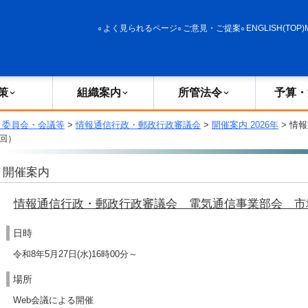
政策
組織案内
所管法令
予算・決算
よく見られるページ
ご意見・ご提案
ENGLISH(TOP)
策
組織案内
所管法令
予算・
・委員会・会議等
>
情報通信行政・郵政行政審議会
>
開催案内 2026年
> 情
回）
開催案内
情報通信行政・郵政行政審議会 電気通信事業部会 市
日時
令和8年5月27日(水)16時00分～
場所
Web会議による開催