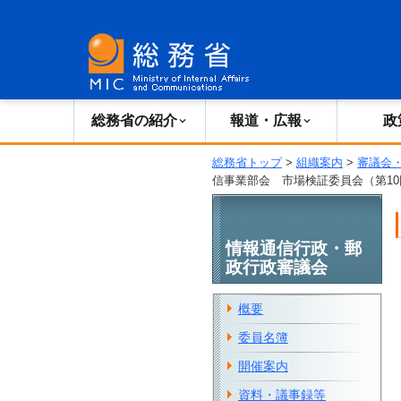
総務省の紹介
広報・報道
総務省の紹介
報道・広報
政
総務省トップ
>
組織案内
>
審議会
信事業部会 市場検証委員会（第10
情報通信行政・郵
政行政審議会
概要
委員名簿
開催案内
資料・議事録等