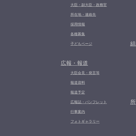
大臣・副大臣・政務官
所在地・連絡先
採用情報
各種募集
組
子どもページ
広報・報道
大臣会見・発言等
報道資料
報道予定
所
広報誌・パンフレット
行事案内
フォトギャラリー