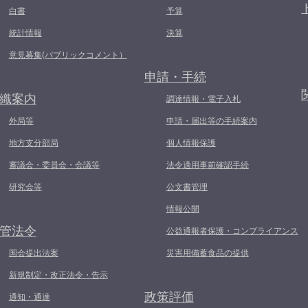
白書
予算
統計情報
決算
意見募集(パブリックコメント）
申請・手続
織案内
調達情報・電子入札
外局等
申請・届出等の手続案内
地方支分部局
個人情報保護
審議会・委員会・会議等
法令適用事前確認手続
研究会等
公文書管理
情報公開
管法令
公益通報者保護・コンプライアンス
国会提出法案
災害用備蓄食品の提供
新規制定・改正法令・告示
政策評価
通知・通達