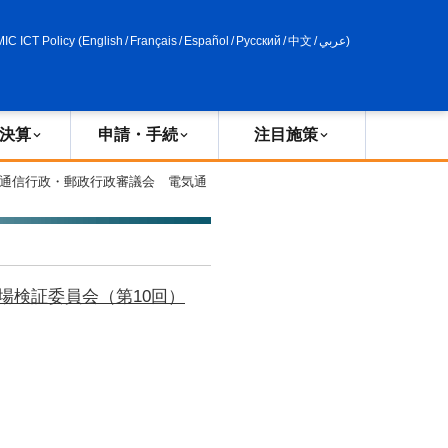
申請・手続
政策評価
MIC ICT Policy
(
English
/
Français
/
Español
/
Русский
/
中文
/
عربي
)
決算
申請・手続
注目施策
報通信行政・郵政行政審議会 電気通
場検証委員会（第10回）