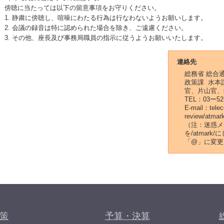
傍聴に当たっては以下の留意事項をお守りください。
1. 静粛に傍聴し、喧噪にわたる行為は行なわないようお願いします。
2. 会議の録音は特に認められた場合を除き、ご遠慮ください。
3. その他、座長及び事務局職員の指示に従うようお願いいたします。
連絡先
総務省 総合
政策課 水本
官、片山官、
TEL：03ー52
E-mail：tele
review/atmar
（注：迷惑メ
を/atmar
「@」に変更
策
予算・決算