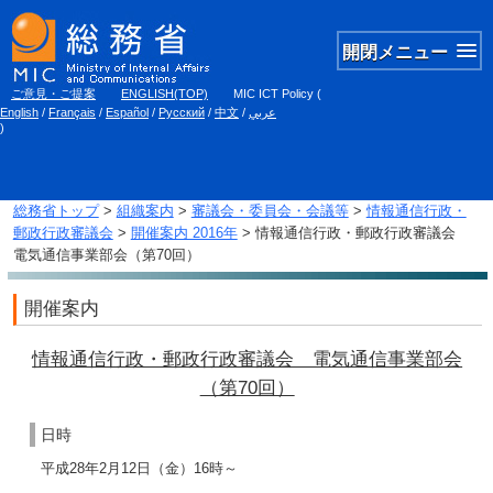
開閉メニュー
ご意見・ご提案
ENGLISH(TOP)
MIC ICT Policy
(
English
/
Français
/
Español
/
Русский
/
中文
/
عربي
)
総務省トップ
>
組織案内
>
審議会・委員会・会議等
>
情報通信行政・
郵政行政審議会
>
開催案内 2016年
> 情報通信行政・郵政行政審議会
電気通信事業部会（第70回）
開催案内
情報通信行政・郵政行政審議会 電気通信事業部会
（第70回）
日時
平成28年2月12日（金）16時～