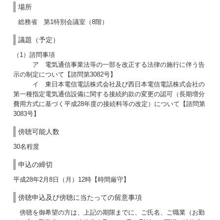
場所
総務省 第1特別会議室（8階）
議題（予定）
（1）諮問事項
ア 電気通信事業法等の一部を改正する法律の施行に伴う告
示の制定について【諮問第3082号】
イ 東日本電信電話株式会社及び西日本電信電話株式会社の
第一種指定電気通信設備に関する接続約款の変更の認可（長期増分
費用方式に基づく平成28年度の接続料等の改定）について【諮問第
3083号】
傍聴可能人数
30名程度
申込の締切
平成28年2月8日（月）12時【時間厳守】
傍聴申込及び傍聴に当たっての留意事項
傍聴を御希望の方は、上記の期限までに、ご氏名、ご職業（お勤