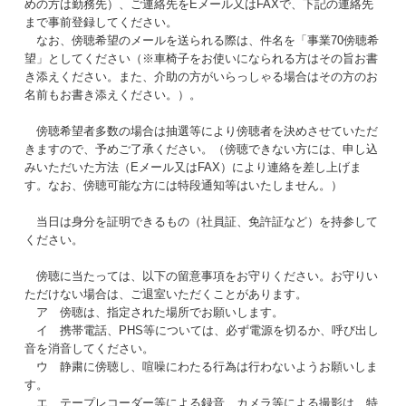
めの方は勤務先）、ご連絡先をEメール又はFAXで、下記の連絡先
まで事前登録してください。
なお、傍聴希望のメールを送られる際は、件名を「事業70傍聴希
望」としてください（※車椅子をお使いになられる方はその旨お書
き添えください。また、介助の方がいらっしゃる場合はその方のお
名前もお書き添えください。）。
傍聴希望者多数の場合は抽選等により傍聴者を決めさせていただ
きますので、予めご了承ください。（傍聴できない方には、申し込
みいただいた方法（Eメール又はFAX）により連絡を差し上げま
す。なお、傍聴可能な方には特段通知等はいたしません。）
当日は身分を証明できるもの（社員証、免許証など）を持参して
ください。
傍聴に当たっては、以下の留意事項をお守りください。お守りい
ただけない場合は、ご退室いただくことがあります。
ア 傍聴は、指定された場所でお願いします。
イ 携帯電話、PHS等については、必ず電源を切るか、呼び出し
音を消音してください。
ウ 静粛に傍聴し、喧噪にわたる行為は行わないようお願いしま
す。
エ テープレコーダー等による録音、カメラ等による撮影は、特