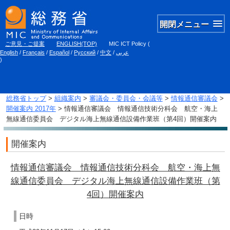
開閉メニュー
ご意見・ご提案
ENGLISH(TOP)
MIC ICT Policy
(
English
/
Français
/
Español
/
Русский
/
中文
/
عربي
)
総務省トップ
>
組織案内
>
審議会・委員会・会議等
>
情報通信審議会
>
開催案内 2017年
> 情報通信審議会 情報通信技術分科会 航空・海上
無線通信委員会 デジタル海上無線通信設備作業班（第4回）開催案内
開催案内
情報通信審議会 情報通信技術分科会 航空・海上無
線通信委員会 デジタル海上無線通信設備作業班（第
4回）開催案内
日時