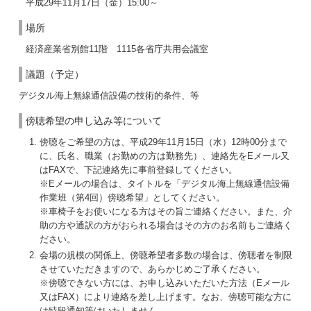
平成29年11月17日（金）15:00～
場所
経済産業省別館11階 1115各省庁共用会議室
議題（予定）
デジタル海上無線通信設備の技術的条件、等
傍聴希望の申し込み等について
傍聴をご希望の方は、平成29年11月15日（水）12時00分まで
に、氏名、職業（お勤めの方は勤務先）、連絡先をEメール又
はFAXで、下記連絡先に事前登録してください。
※Eメールの場合は、タイトルを「デジタル海上無線通信設備
作業班（第4回）傍聴希望」としてください。
※車椅子をお使いになる方はその旨ご連絡ください。また、介
助の方や通訳の方がおられる場合はその方のお名前もご連絡く
ださい。
会場の規模の関係上、傍聴希望者多数の場合は、傍聴者を制限
させていただきますので、あらかじめご了承ください。
※傍聴できない方には、お申し込みいただいた方法（Eメール
又はFAX）により連絡を差し上げます。なお、傍聴可能な方に
は特段通知等はいたしません。