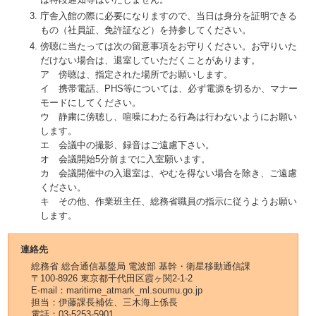
庁舎入館の際に必要になりますので、当日は身分を証明できる
もの（社員証、免許証など）を持参してください。
傍聴に当たっては次の留意事項をお守りください。お守りいた
だけない場合は、退室していただくことがあります。
ア 傍聴は、指定された場所でお願いします。
イ 携帯電話、PHS等については、必ず電源を切るか、マナー
モードにしてください。
ウ 静粛に傍聴し、喧噪にわたる行為は行わないようにお願い
します。
エ 会議中の撮影、録音はご遠慮下さい。
オ 会議開始5分前までに入室願います。
カ 会議開催中の入退室は、やむを得ない場合を除き、ご遠慮
ください。
キ その他、作業班主任、総務省職員の指示に従うようお願い
します。
連絡先
総務省 総合通信基盤局 電波部 基幹・衛星移動通信課
〒100-8926 東京都千代田区霞ヶ関2-1-2
E-mail：maritime_atmark_ml.soumu.go.jp
担当：伊藤課長補佐、三木海上係長
電話：03-5253-5901