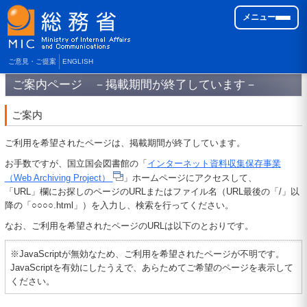
メニュー
ご意見・ご提案
ENGLISH
ご案内ページ －掲載期間が終了しています－
ご案内
ご利用を希望されたページは、掲載期間が終了しています。
お手数ですが、国立国会図書館の「
インターネット資料収集保存事業
（Web Archiving Project）
」ホームページにアクセスして、
「URL」欄にお探しのページのURLまたはファイル名（URL最後の「/」以
降の「○○○○.html」）を入力し、検索を行ってください。
なお、ご利用を希望されたページのURLは以下のとおりです。
※JavaScriptが無効なため、ご利用を希望されたページが不明です。
JavaScriptを有効にしたうえで、あらためてご希望のページを表示して
ください。