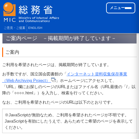
メニュー
ご意見・ご提案
ENGLISH
ご案内ページ －掲載期間が終了しています－
ご案内
ご利用を希望されたページは、掲載期間が終了しています。
お手数ですが、国立国会図書館の「
インターネット資料収集保存事業
（Web Archiving Project）
」ホームページにアクセスして、
「URL」欄にお探しのページのURLまたはファイル名（URL最後の「/」以
降の「○○○○.html」）を入力し、検索を行ってください。
なお、ご利用を希望されたページのURLは以下のとおりです。
※JavaScriptが無効なため、ご利用を希望されたページが不明です。
JavaScriptを有効にしたうえで、あらためてご希望のページを表示して
ください。