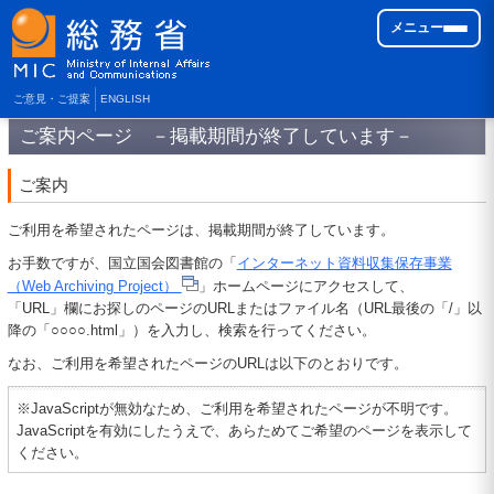
メニュー
ご意見・ご提案
ENGLISH
ご案内ページ －掲載期間が終了しています－
ご案内
ご利用を希望されたページは、掲載期間が終了しています。
お手数ですが、国立国会図書館の「
インターネット資料収集保存事業
（Web Archiving Project）
」ホームページにアクセスして、
「URL」欄にお探しのページのURLまたはファイル名（URL最後の「/」以
降の「○○○○.html」）を入力し、検索を行ってください。
なお、ご利用を希望されたページのURLは以下のとおりです。
※JavaScriptが無効なため、ご利用を希望されたページが不明です。
JavaScriptを有効にしたうえで、あらためてご希望のページを表示して
ください。