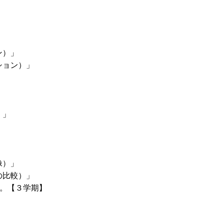
ン）」
ション）」
」
）」
像）」
の比較）」
。【３学期】