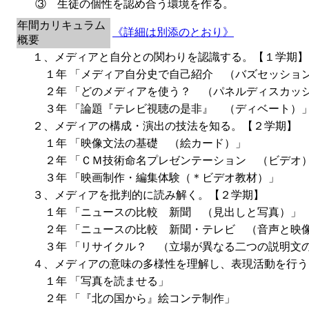
③ 生徒の個性を認め合う環境を作る。
年間カリキュラム
《詳細は別添のとおり》
概要
１、メディアと自分との関わりを認識する。【１学期】
１年 「メディア自分史で自己紹介 （バズセッショ
２年 「どのメディアを使う？ （パネルディスカッ
３年 「論題『テレビ視聴の是非』 （ディベート）
２、メディアの構成・演出の技法を知る。【２学期】
１年 「映像文法の基礎 （絵カード）」
２年 「ＣＭ技術命名プレゼンテーション （ビデオ
３年 「映画制作・編集体験（＊ビデオ教材）」
３、メディアを批判的に読み解く。【２学期】
１年 「ニュースの比較 新聞 （見出しと写真）」
２年 「ニュースの比較 新聞・テレビ （音声と映
３年 「リサイクル？ （立場が異なる二つの説明文
４、メディアの意味の多様性を理解し、表現活動を行う
１年 「写真を読ませる」
２年 「『北の国から』絵コンテ制作」