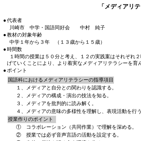
「メディアリテ
●
代表者
川崎市 中学・国語同好会 中村 純子
●
教材の対象年齢
中学１年から３年 （１３歳から１５歳）
●
時間数
１時間の授業は５０分と考え、１２の実践案はそれぞれ２
げていくことにより、より着実なメディアリテラシーを育
●
ポイント
国語科におけるメディアリテラシーの指導項目
１、メディアと自分との関わりを認識する。
２、メディアの構成・演出の技法を知る。
３、メディアを批判的に読み解く。
４、メディアの意味の多様性を理解し、表現活動を行
授業作りのポイント
① コラボレーション（共同作業）で理解を深める。
② 授業では必ず音声言語の活動を設定する。