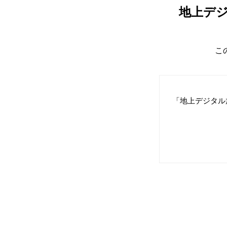
地上デ
こ
「地上デジタル