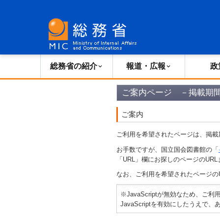
総務省の紹介
広報・報道
総務省の紹介
報道・広報
政
ご案内ページ －掲載期
ご案内
ご利用を希望されたページは、掲載
お手数ですが、国立国会図書館の「
「URL」欄にお探しのページのURL
なお、ご利用を希望されたページの
※JavaScriptが無効なため、
JavaScriptを有効にしたう