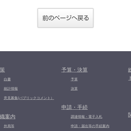
策
予算・決算
白書
予算
統計情報
決算
意見募集(パブリックコメント）
申請・手続
織案内
調達情報・電子入札
外局等
申請・届出等の手続案内