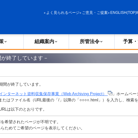
政策
組織案内
所管法令
予算・決算
よく見られるページ
ご意見・ご提案
ENGLISH(TOP)
策
組織案内
所管法令
予算・
間が終了しています－
期間が終了しています。
インターネット資料収集保存事業（Web Archiving Project）
」ホームペー
またはファイル名（URL最後の「/」以降の「○○○○.html」）を入力し、検
URLは以下のとおりです。
ご利用を希望されたページが不明です。
えで、あらためてご希望のページを表示してください。