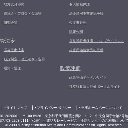
地方支分部局
個人情報保護
審議会・委員会・会議等
法令適用事前確認手続
研究会等
公文書管理
情報公開
管法令
公益通報者保護・コンプライアンス
国会提出法案
災害用備蓄食品の提供
新規制定・改正法令・告示
政策評価
通知・通達
政策評価ポータルサイト
独立行政法人評価ポータルサイト
サイトマップ
プライバシーポリシー
当省ホームページについて
0012020001 〒100-8926 東京都千代田区霞が関2－1－2 中央合同庁舎第2号
電話03-5253-5111（代表）
※ 電話リレーサービス（手話リンク）のご利用につい
© 2009 Ministry of Internal Affairs and Communications All Rights Reserved.