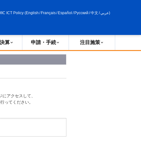
申請・手続
政策評価
MIC ICT Policy
(
English
/
Français
/
Español
/
Русский
/
中文
/
عربي
)
決算
申請・手続
注目施策
ジにアクセスして、
索を行ってください。