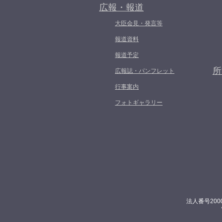
広報・報道
大臣会見・発言等
報道資料
報道予定
所
広報誌・パンフレット
行事案内
フォトギャラリー
法人番号200