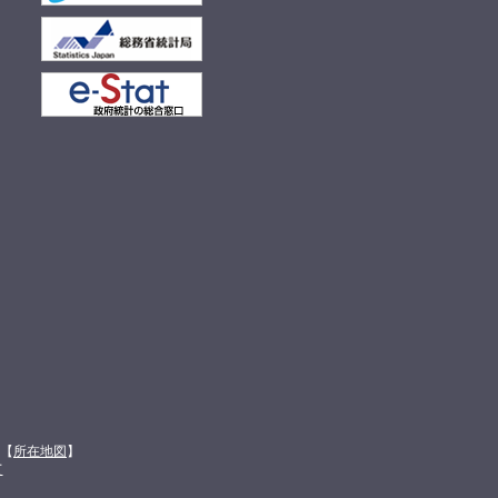
館【
所在地図
】
て