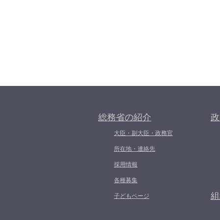
総務省の紹介
政
大臣・副大臣・政務官
所在地・連絡先
採用情報
各種募集
組
子どもページ