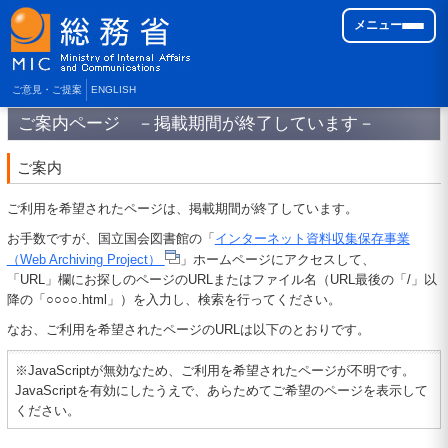
メニュー
ご意見・ご提案
ENGLISH
ご案内ページ －掲載期間が終了しています－
ご案内
ご利用を希望されたページは、掲載期間が終了しています。
お手数ですが、国立国会図書館の「
インターネット資料収集保存事業
（Web Archiving Project）
」ホームページにアクセスして、
「URL」欄にお探しのページのURLまたはファイル名（URL最後の「/」以
降の「○○○○.html」）を入力し、検索を行ってください。
なお、ご利用を希望されたページのURLは以下のとおりです。
※JavaScriptが無効なため、ご利用を希望されたページが不明です。
JavaScriptを有効にしたうえで、あらためてご希望のページを表示して
ください。