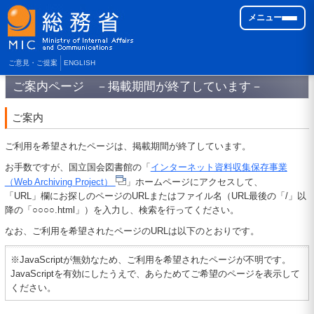
メニュー
ご意見・ご提案
ENGLISH
ご案内ページ －掲載期間が終了しています－
ご案内
ご利用を希望されたページは、掲載期間が終了しています。
お手数ですが、国立国会図書館の「
インターネット資料収集保存事業
（Web Archiving Project）
」ホームページにアクセスして、
「URL」欄にお探しのページのURLまたはファイル名（URL最後の「/」以
降の「○○○○.html」）を入力し、検索を行ってください。
なお、ご利用を希望されたページのURLは以下のとおりです。
※JavaScriptが無効なため、ご利用を希望されたページが不明です。
JavaScriptを有効にしたうえで、あらためてご希望のページを表示して
ください。