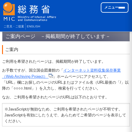
メニュー
ご意見・ご提案
ENGLISH
ご案内ページ －掲載期間が終了しています－
ご案内
ご利用を希望されたページは、掲載期間が終了しています。
お手数ですが、国立国会図書館の「
インターネット資料収集保存事業
（Web Archiving Project）
」ホームページにアクセスして、
「URL」欄にお探しのページのURLまたはファイル名（URL最後の「/」以
降の「○○○○.html」）を入力し、検索を行ってください。
なお、ご利用を希望されたページのURLは以下のとおりです。
※JavaScriptが無効なため、ご利用を希望されたページが不明です。
JavaScriptを有効にしたうえで、あらためてご希望のページを表示して
ください。