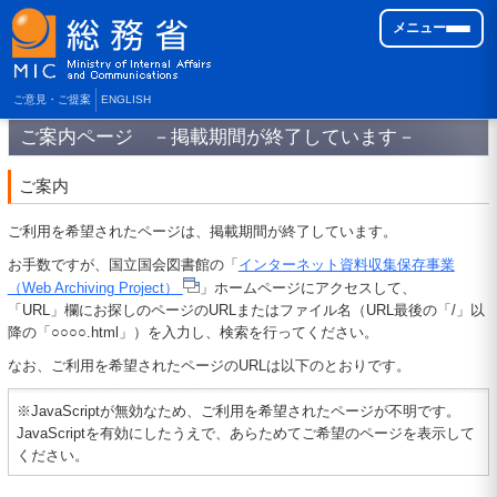
メニュー
ご意見・ご提案
ENGLISH
ご案内ページ －掲載期間が終了しています－
ご案内
ご利用を希望されたページは、掲載期間が終了しています。
お手数ですが、国立国会図書館の「
インターネット資料収集保存事業
（Web Archiving Project）
」ホームページにアクセスして、
「URL」欄にお探しのページのURLまたはファイル名（URL最後の「/」以
降の「○○○○.html」）を入力し、検索を行ってください。
なお、ご利用を希望されたページのURLは以下のとおりです。
※JavaScriptが無効なため、ご利用を希望されたページが不明です。
JavaScriptを有効にしたうえで、あらためてご希望のページを表示して
ください。