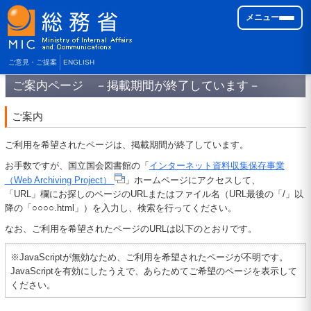
メニュー
ご意見・ご提案
ENGLISH
ご案内ページ －掲載期間が終了しています－
ご案内
ご利用を希望されたページは、掲載期間が終了しています。
お手数ですが、国立国会図書館の「
インターネット資料収集保存事業
（Web Archiving Project）
」ホームページにアクセスして、
「URL」欄にお探しのページのURLまたはファイル名（URL最後の「/」以
降の「○○○○.html」）を入力し、検索を行ってください。
なお、ご利用を希望されたページのURLは以下のとおりです。
※JavaScriptが無効なため、ご利用を希望されたページが不明です。
JavaScriptを有効にしたうえで、あらためてご希望のページを表示して
ください。