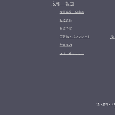
広報・報道
大臣会見・発言等
報道資料
報道予定
所
広報誌・パンフレット
行事案内
フォトギャラリー
法人番号200