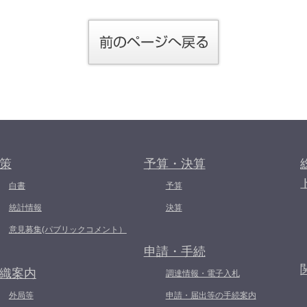
策
予算・決算
白書
予算
統計情報
決算
意見募集(パブリックコメント）
申請・手続
織案内
調達情報・電子入札
外局等
申請・届出等の手続案内