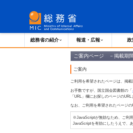
総務省の紹介
広報・報道
総務省の紹介
報道・広報
政
ご案内ページ －掲載期
ご案内
ご利用を希望されたページは、掲載
お手数ですが、国立国会図書館の「
「URL」欄にお探しのページのURL
なお、ご利用を希望されたページの
※JavaScriptが無効なため、
JavaScriptを有効にしたう