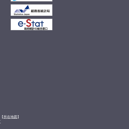
館【
所在地図
】
て