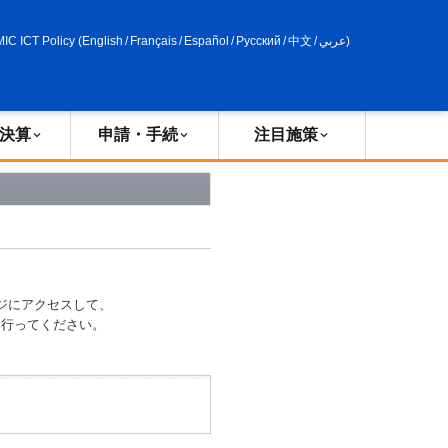
申請・手続
政策評価
MIC ICT Policy
(
English
/
Français
/
Español
/
Русский
/
中文
/
عربي
)
決算
申請・手続
注目施策
ジにアクセスして、
索を行ってください。