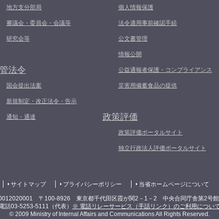
地方支分部局
個人情報保護
審議会・委員会・会議等
法令適用事前確認手続
研究会等
公文書管理
情報公開
管法令
公益通報者保護・コンプライアンス
国会提出法案
災害用備蓄食品の提供
新規制定・改正法令・告示
政策評価
通知・通達
政策評価ポータルサイト
独立行政法人評価ポータルサイト
サイトマップ
プライバシーポリシー
当省ホームページについて
0012020001 〒100-8926 東京都千代田区霞が関2－1－2 中央合同庁舎第2号
電話03-5253-5111（代表）
※ 電話リレーサービス（手話リンク）のご利用につい
© 2009 Ministry of Internal Affairs and Communications All Rights Reserved.