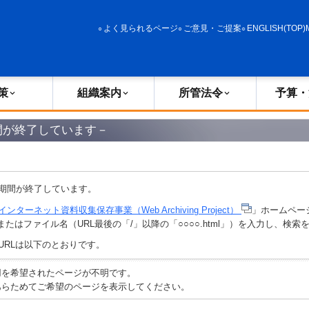
政策
組織案内
所管法令
予算・決算
よく見られるページ
ご意見・ご提案
ENGLISH(TOP)
策
組織案内
所管法令
予算・
間が終了しています－
期間が終了しています。
インターネット資料収集保存事業（Web Archiving Project）
」ホームペー
またはファイル名（URL最後の「/」以降の「○○○○.html」）を入力し、検
URLは以下のとおりです。
ご利用を希望されたページが不明です。
えで、あらためてご希望のページを表示してください。