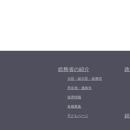
総務省の紹介
政
大臣・副大臣・政務官
所在地・連絡先
採用情報
各種募集
組
子どもページ