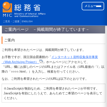
メニュー
ご意見・ご提案
ENGLISH
ご案内ページ －掲載期間が終了しています－
ご案内
ご利用を希望されたページは、掲載期間が終了しています。
お手数ですが、国立国会図書館の「
インターネット資料収集保存事業
（Web Archiving Project）
」ホームページにアクセスして、
「URL」欄にお探しのページのURLまたはファイル名（URL最後の「/」以
降の「○○○○.html」）を入力し、検索を行ってください。
なお、ご利用を希望されたページのURLは以下のとおりです。
※JavaScriptが無効なため、ご利用を希望されたページが不明です。
JavaScriptを有効にしたうえで、あらためてご希望のページを表示して
ください。