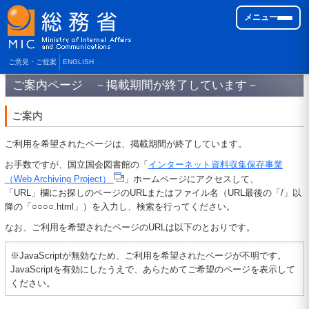
メニュー
ご意見・ご提案
ENGLISH
ご案内ページ －掲載期間が終了しています－
ご案内
ご利用を希望されたページは、掲載期間が終了しています。
お手数ですが、国立国会図書館の「
インターネット資料収集保存事業
（Web Archiving Project）
」ホームページにアクセスして、
「URL」欄にお探しのページのURLまたはファイル名（URL最後の「/」以
降の「○○○○.html」）を入力し、検索を行ってください。
なお、ご利用を希望されたページのURLは以下のとおりです。
※JavaScriptが無効なため、ご利用を希望されたページが不明です。
JavaScriptを有効にしたうえで、あらためてご希望のページを表示して
ください。