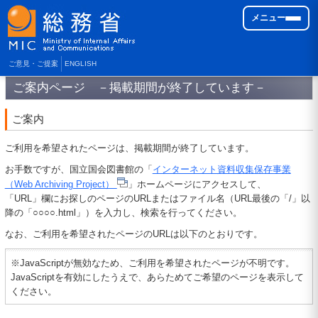
メニュー
ご意見・ご提案
ENGLISH
ご案内ページ －掲載期間が終了しています－
ご案内
ご利用を希望されたページは、掲載期間が終了しています。
お手数ですが、国立国会図書館の「
インターネット資料収集保存事業
（Web Archiving Project）
」ホームページにアクセスして、
「URL」欄にお探しのページのURLまたはファイル名（URL最後の「/」以
降の「○○○○.html」）を入力し、検索を行ってください。
なお、ご利用を希望されたページのURLは以下のとおりです。
※JavaScriptが無効なため、ご利用を希望されたページが不明です。
JavaScriptを有効にしたうえで、あらためてご希望のページを表示して
ください。