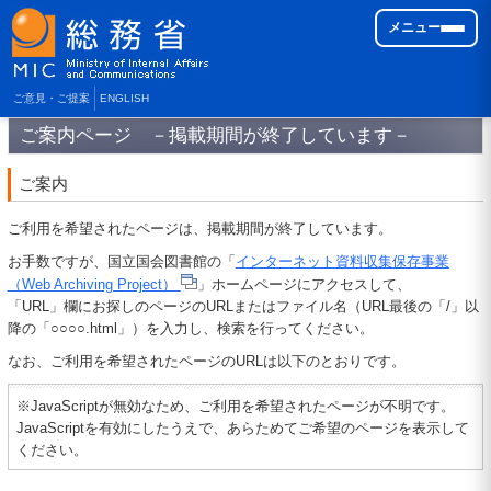
メニュー
ご意見・ご提案
ENGLISH
ご案内ページ －掲載期間が終了しています－
ご案内
ご利用を希望されたページは、掲載期間が終了しています。
お手数ですが、国立国会図書館の「
インターネット資料収集保存事業
（Web Archiving Project）
」ホームページにアクセスして、
「URL」欄にお探しのページのURLまたはファイル名（URL最後の「/」以
降の「○○○○.html」）を入力し、検索を行ってください。
なお、ご利用を希望されたページのURLは以下のとおりです。
※JavaScriptが無効なため、ご利用を希望されたページが不明です。
JavaScriptを有効にしたうえで、あらためてご希望のページを表示して
ください。