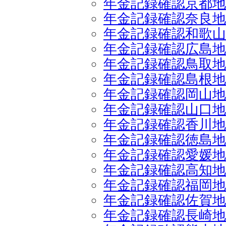
年金記録確認京都地
年金記録確認奈良地
年金記録確認和歌山
年金記録確認広島地
年金記録確認鳥取地
年金記録確認島根地
年金記録確認岡山地
年金記録確認山口地
年金記録確認香川地
年金記録確認徳島地
年金記録確認愛媛地
年金記録確認高知地
年金記録確認福岡地
年金記録確認佐賀地
年金記録確認長崎地