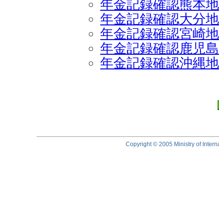
年金記録確認熊本地
年金記録確認大分地
年金記録確認宮崎地
年金記録確認鹿児島
年金記録確認沖縄地
Copyright © 2005 Ministry of Inter