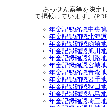
あっせん案等を決定し
て掲載しています。(PDF
年金記録確認中央第
年金記録確認北海道
年金記録確認函館地
年金記録確認旭川地
年金記録確認釧路地
年金記録確認宮城地
年金記録確認青森地
年金記録確認岩手地
年金記録確認秋田地
年金記録確認福島地
年金記録確認埼玉地