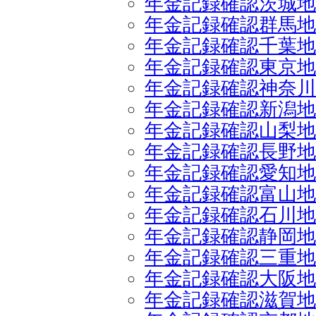
年金記録確認茨城地
年金記録確認群馬地
年金記録確認千葉地
年金記録確認東京地
年金記録確認神奈川
年金記録確認新潟地
年金記録確認山梨地
年金記録確認長野地
年金記録確認愛知地
年金記録確認富山地
年金記録確認石川地
年金記録確認静岡地
年金記録確認三重地
年金記録確認大阪地
年金記録確認滋賀地