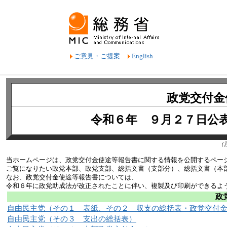
ご意見・ご提案
English
政党交付金
令和６年 ９月２７日公
（
当ホームページは、政党交付金使途等報告書に関する情報を公開するペー
ご覧になりたい政党本部、政党支部、総括文書（支部分）、総括文書（本
なお、政党交付金使途等報告書については、
令和６年に政党助成法が改正されたことに伴い、複製及び印刷ができるよ
政
自由民主党（その１ 表紙、その２ 収支の総括表・政党交付
自由民主党（その３ 支出の総括表）