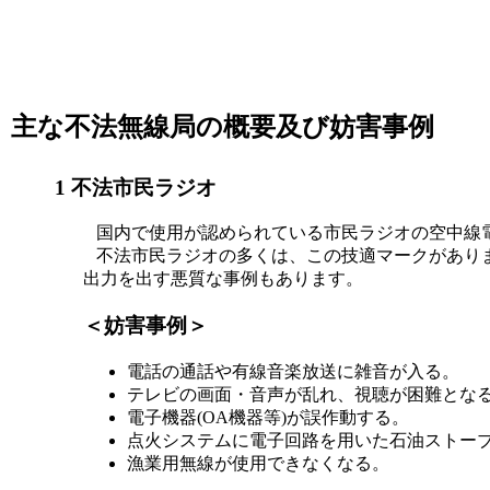
主な不法無線局の概要及び妨害事例
1 不法市民ラジオ
国内で使用が認められている市民ラジオの空中線電
不法市民ラジオの多くは、この技適マークがありま
出力を出す悪質な事例もあります。
＜妨害事例＞
電話の通話や有線音楽放送に雑音が入る。
テレビの画面・音声が乱れ、視聴が困難とな
電子機器(OA機器等)が誤作動する。
点火システムに電子回路を用いた石油ストー
漁業用無線が使用できなくなる。