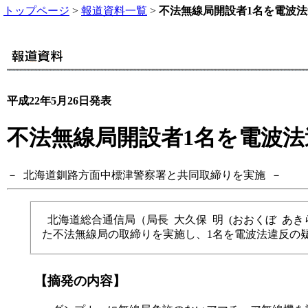
トップページ
>
報道資料一覧
>
不法無線局開設者1名を電波
平成22年5月26日発表
不法無線局開設者1名を電波
－ 北海道釧路方面中標津警察署と共同取締りを実施 －
北海道総合通信局（局長 大久保 明 (おおくぼ あ
た不法無線局の取締りを実施し、1名を電波法違反の
【摘発の内容】