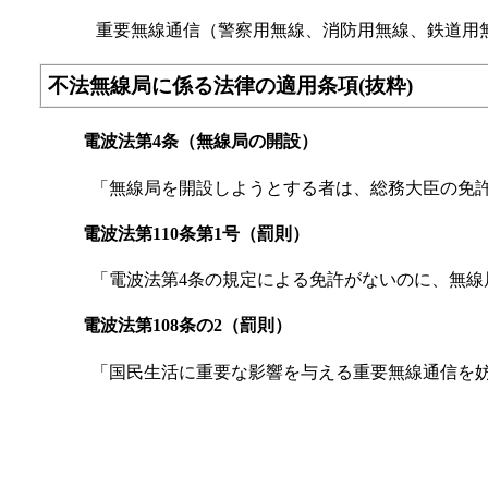
重要無線通信（警察用無線、消防用無線、鉄道用
不法無線局に係る法律の適用条項(抜粋)
電波法第4条（無線局の開設）
「無線局を開設しようとする者は、総務大臣の免
電波法第110条第1号（罰則）
「電波法第4条の規定による免許がないのに、無線局
電波法第108条の2（罰則）
「国民生活に重要な影響を与える重要無線通信を妨