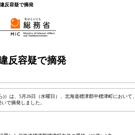
法違反容疑で摘発
法違反容疑で摘発
きら)）は、5月26日（水曜日）、北海道標津郡中標津町におい
疑いで摘発しました。