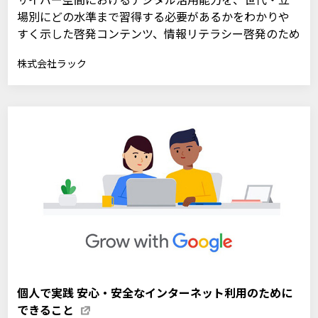
場別にどの水準まで習得する必要があるかをわかりや
すく示した啓発コンテンツ、情報リテラシー啓発のため
の羅針盤（コンパス）「本編」・「参考スライド
株式会社ラック
集」・「情報活用編」及び羅針盤「使い方ガイド」の
ダウンロードページです。
個人で実践 安心・安全なインターネット利用のために
できること