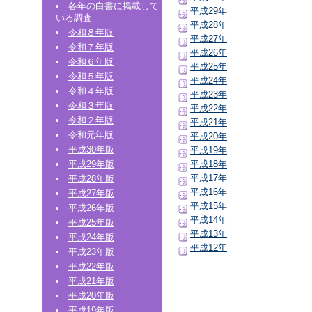
各年の白書に掲載して
平成29年
いる調査
平成28年
令和８年版
平成27年
令和７年版
平成26年
令和６年版
平成25年
令和５年版
平成24年
令和４年版
平成23年
令和３年版
平成22年
令和２年版
平成21年
令和元年版
平成20年
平成30年版
平成19年
平成29年版
平成18年
平成17年
平成28年版
平成16年
平成27年版
平成15年
平成26年版
平成14年
平成25年版
平成13年
平成24年版
平成12年
平成23年版
平成22年版
平成21年版
平成20年版
平成19年版