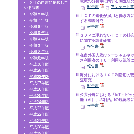
意識の分析等に関する調査研
各年の白書に掲載して
報告書
アンケート質
いる調査
令和８年版
ＩＣＴの進化が雇用と働き方
令和７年版
する調査研究
令和６年版
報告書
令和５年版
ＧＤＰに現れないＩＣＴの社
令和４年版
に関する調査研究
令和３年版
報告書
令和２年版
在留外国人及びソーシャルネ
令和元年版
ス利用者のＩＣＴ利用状況等
平成30年版
報告書
平成29年版
海外におけるＩＣＴ利活用の
平成28年版
査研究
平成27年版
報告書
平成26年版
公共分野における「IoT・ビ
平成25年版
能（AI）」の利活用の現況等
平成24年版
報告書
平成23年版
平成22年版
平成21年版
平成20年版
平成19年版