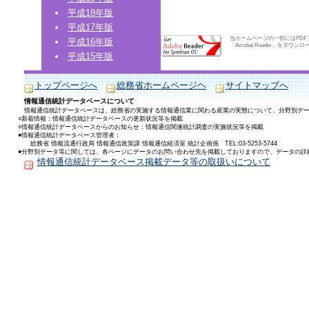
平成18年版
平成17年版
当ホームページの一部にはPD
平成16年版
「Acrobat Reader」をダウ
平成15年版
トップページへ
総務省ホームページヘ
サイトマップへ
情報通信統計データベースについて
情報通信統計データベースは、総務省の実施する情報通信業に関わる産業の実態について、分野別デ
○新着情報：情報通信統計データベースの更新状況等を掲載
○情報通信統計データベースからのお知らせ：情報通信関連統計調査の実施状況等を掲載
●情報通信統計データベース管理者：
総務省 情報流通行政局 情報通信政策課 情報通信経済室 統計企画係 TEL:03-5253-5744
●分野別データ等に関しては、各ページにデータのお問い合わせ先を掲載しておりますので、データの詳
情報通信統計データベース掲載データ等の取扱いについて