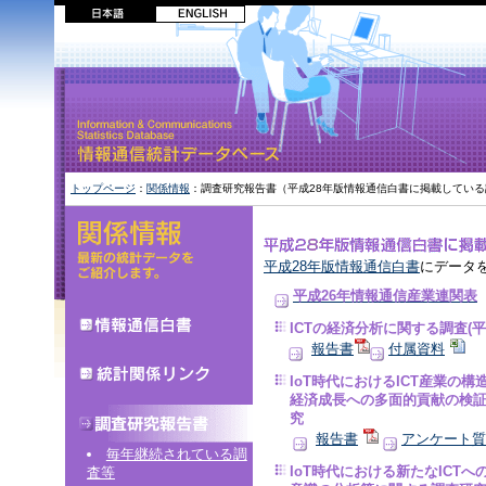
トップページ
：
関係情報
：調査研究報告書（平成28年版情報通信白書に掲載している
平成28年版情報通信白書
にデータ
平成26年情報通信産業連関表
ICTの経済分析に関する調査(平
報告書
付属資料
IoT時代におけるICT産業の構
経済成長への多面的貢献の検
究
報告書
アンケート質
毎年継続されている調
IoT時代における新たなICT
査等