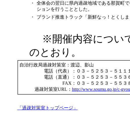
・
全体会の翌日に県内過疎地域である那賀町で
ションを行うこととした。
・
ブランド推進トラック「新鮮なっ！とくしま
※開催内容につい
のとおり。
自治行政局過疎対策室：渡辺、影山
電話（代表）：０３－５２５３－５１１
電話（直通）：０３－５２５３－５５３
FAX：０３－５２５３－５５３
過疎対策室URL：
http://www.soumu.go.jp/c-gyou
「過疎対策室トップページ」