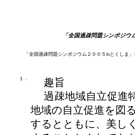
「全国過疎問題シンポジウム
「全国過疎問題シンポジウム
２００５
inとくしま
１．
趣旨
過疎地域自立促進特
地域の自立促進を図
するとともに、美し