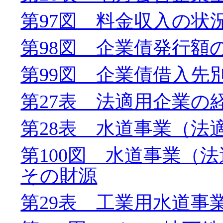
第97図 料金収入の状
第98図 企業債発行額
第99図 企業債借入先
第27表 法適用企業の
第28表 水道事業（法
第100図 水道事業（
その財源
第29表 工業用水道事