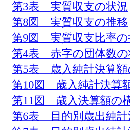
第3表 実質収支の状況
第8図 実質収支の推移
第9図 実質収支比率の
第4表 赤字の団体数の
第5表 歳入純計決算額
第10図 歳入純計決算
第11図 歳入決算額の
第6表 目的別歳出純計