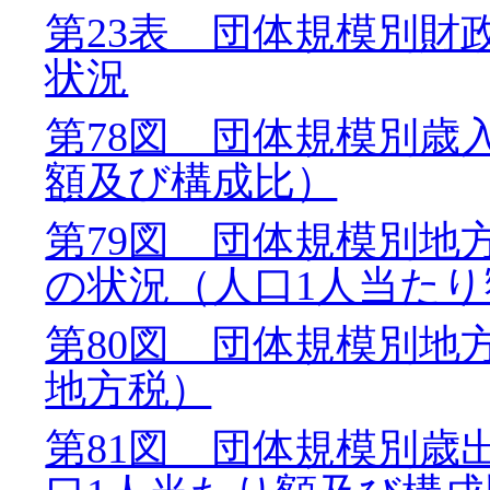
第23表 団体規模別財
状況
第78図 団体規模別歳
額及び構成比）
第79図 団体規模別地
の状況（人口1人当た
第80図 団体規模別地
地方税）
第81図 団体規模別歳