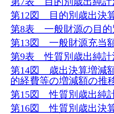
第7表 目的別歳出純
第12図 目的別歳出決
第8表 一般財源の目
第13図 一般財源充当
第9表 性質別歳出純計
第14図 歳出決算増減
的経費等の増減額の推
第15図 性質別歳出純
第16図 性質別歳出決