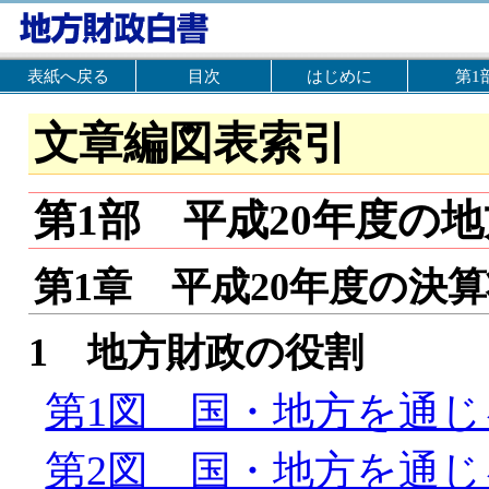
表紙へ戻る
目次
はじめに
第1
文章編図表索引
第1部 平成20年度の
第1章 平成20年度の決
1 地方財政の役割
第1図 国・地方を通
第2図 国・地方を通