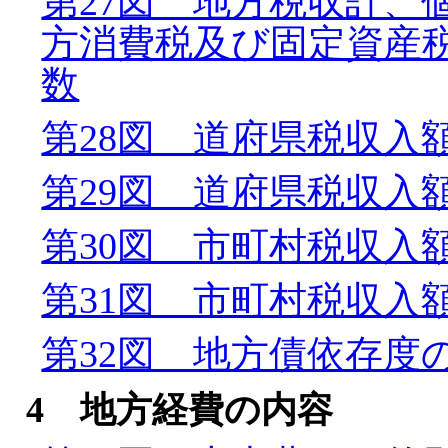
第27図 地方税収計、
方消費税及び固定資産
数
第28図 道府県税収入
第29図 道府県税収入
第30図 市町村税収入
第31図 市町村税収入
第32図 地方債依存度
4 地方経費の内容