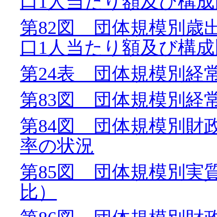
口1人当たり額及び構成
第82図 団体規模別歳
口1人当たり額及び構成
第24表 団体規模別経
第83図 団体規模別経
第84図 団体規模別財
率の状況
第85図 団体規模別実
比）