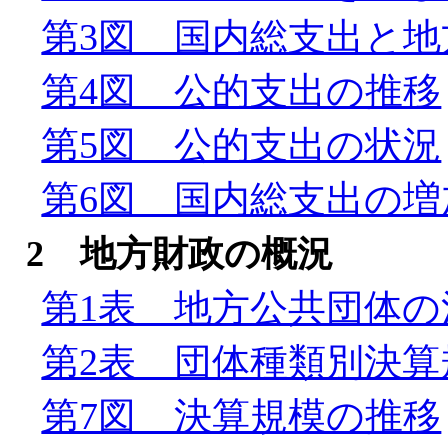
第3図 国内総支出と地
第4図 公的支出の推移
第5図 公的支出の状況
第6図 国内総支出の
2 地方財政の概況
第1表 地方公共団体
第2表 団体種類別決算
第7図 決算規模の推移