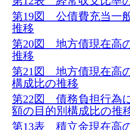
第12表 経常収支比率
第19図 公債費充当一
推移
第20図 地方債現在高
推移
第21図 地方債現在高
構成比の推移
第22図 債務負担行為
額の目的別構成比の推
第13表 積立金現在高