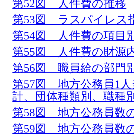
第52図 人件費の推移
第53図 ラスパイレス
第54図 人件費の項目
第55図 人件費の財源
第56図 職員給の部門
第57図 地方公務員1
計、団体種類別、職種
第58図 地方公務員数
第59図 地方公務員数