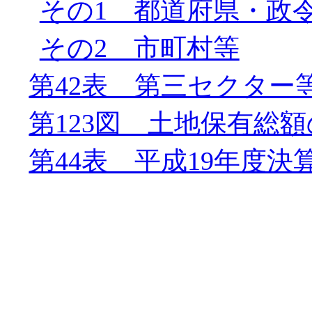
その1 都道府県・政
その2 市町村等
第42表 第三セクター
第123図 土地保有総
第44表 平成19年度