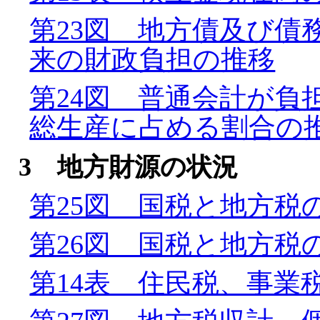
第23図 地方債及び債
来の財政負担の推移
第24図 普通会計が負
総生産に占める割合の
3 地方財源の状況
第25図 国税と地方税
第26図 国税と地方税
第14表 住民税、事業