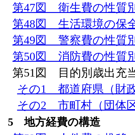
第47図 衛生費の性質
第48図 生活環境の保
第49図 警察費の性質
第50図 消防費の性質
第51図 目的別歳出充
その1 都道府県（財
その2 市町村（団体
5 地方経費の構造