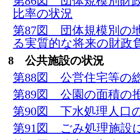
第86図 団体規模別財
比率の状況
第87図 団体規模別の
る実質的な将来の財政
8 公共施設の状況
第88図 公営住宅等の
第89図 公園の面積の
第90図 下水処理人口
第91図 ごみ処理施設