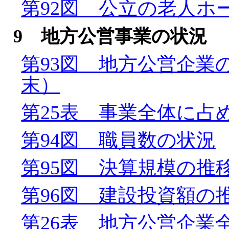
第92図 公立の老人ホ
9 地方公営事業の状況
第93図 地方公営企業
末）
第25表 事業全体に占
第94図 職員数の状況
第95図 決算規模の推
第96図 建設投資額の
第26表 地方公営企業