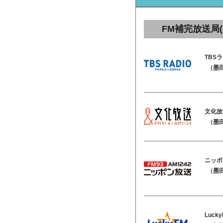
FM補完放送局(
TBS
（墨田
文化放
（墨田
ニッポ
（墨田
Luck