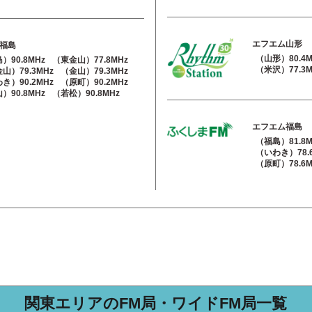
エフエム山形
福島
（山形）80.4M
）90.8MHz
（東金山）77.8MHz
（米沢）77.3M
山）79.3MHz
（金山）79.3MHz
き）90.2MHz
（原町）90.2MHz
）90.8MHz
（若松）90.8MHz
エフエム福島
（福島）81.8M
（いわき）78.
（原町）78.6M
関東エリアのFM局・ワイドFM局一覧