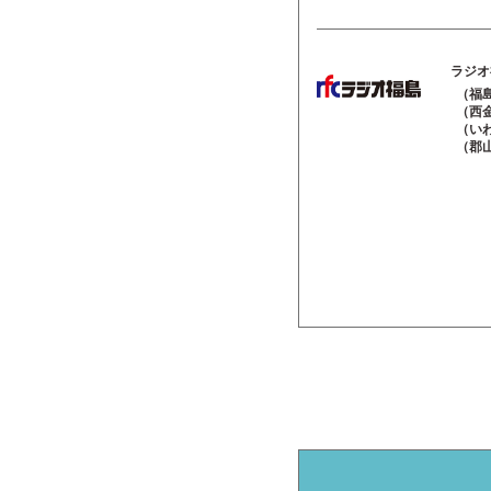
ラジオ
（福島
（西金
（いわ
（郡山