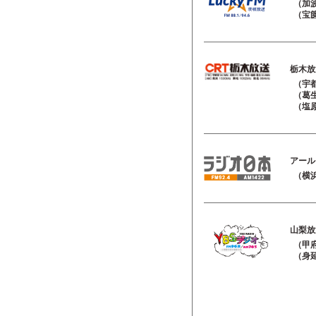
（加波
（宝篋
栃木放
（宇都
（葛生
（塩原
アール
（横浜
山梨放
（甲府
（身延