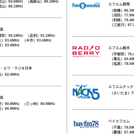
山）94.6MHz
（高鈴山）88.1MHz
エフエム群馬
山）88.1MHz
（前橋）86.3M
（沼田）77.8M
（利根）79.4M
（三波川）87.
送
宮）94.1MHz
（足利）91.1MHz
）93.4MHz
（今市）93.4MHz
）93.4MHz
エフエム栃木
（宇都宮）76.
（葛生）84.4M
（塩原）78.5M
・エフ・ラジオ日本
）92.4MHz
エフエムナック
（さいたま）79
送
）90.9MHz
（三ッ峠）90.9MHz
）90.9MHz
ベイエフエム
（千葉）78.0M
（勝浦）87.4M