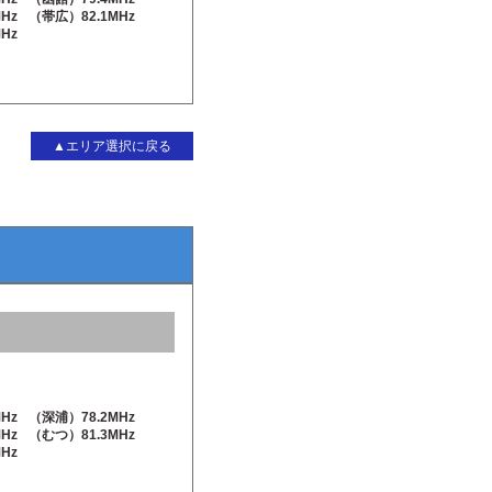
Hz
（帯広）82.1MHz
Hz
▲エリア選択に戻る
Hz
（深浦）78.2MHz
Hz
（むつ）81.3MHz
Hz