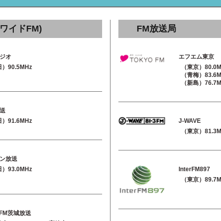
ワイドFM)
FM放送局
ラジオ
エフエム東京
）90.5MHz
（東京）80.0M
（青梅）83.6M
（新島）76.7M
送
J-WAVE
）91.6MHz
（東京）81.3M
ン放送
InterFM897
）93.0MHz
（東京）89.7M
yFM茨城放送