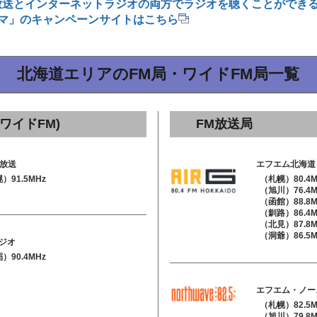
放送とインターネットラジオの両方でラジオを聴くことができ
マ」のキャンペーンサイトはこちら
北海道エリアのFM局・ワイドFM局一覧
ワイドFM)
FM放送局
放送
エフエム北海道
）91.5MHz
（札幌）80.4M
（旭川）76.4M
（函館）88.8M
（釧路）86.4M
（北見）87.8M
（洞爺）86.5M
ラジオ
）90.4MHz
エフエム・ノー
（札幌）82.5M
（旭川）79.8M