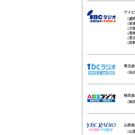
アイビ
（盛岡
（岩泉
（大槌
（室根
（宮古
（田野
東北放
（仙台
秋田放
（秋田
山形放
（山形