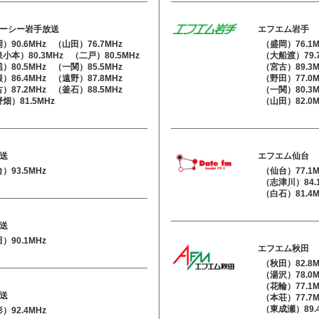
ーシー岩手放送
エフエム岩手
）90.6MHz
（山田）76.7MHz
（盛岡）76.1M
小本）80.3MHz
（二戸）80.5MHz
（大船渡）79.
）80.5MHz
（一関）85.5MHz
（宮古）89.3M
）86.4MHz
（遠野）87.8MHz
（野田）77.0M
）87.2MHz
（釜石）88.5MHz
（一関）80.3M
畑）81.5MHz
（山田）82.0M
送
エフエム仙台
）93.5MHz
（仙台）77.1M
（志津川）84.
（白石）81.4M
送
）90.1MHz
エフエム秋田
（秋田）82.8M
（湯沢）78.0M
（花輪）77.1M
送
（本荘）77.7M
（東成瀬）89.
）92.4MHz