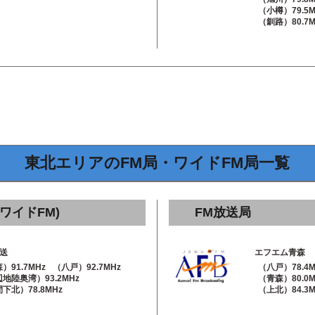
（小樽）79.5M
（釧路）80.7M
東北エリアのFM局・ワイドFM局一覧
ワイドFM)
FM放送局
送
エフエム青森
）91.7MHz
（八戸）92.7MHz
（八戸）78.4M
地陸奥湾）93.2MHz
（青森）80.0M
下北）78.8MHz
（上北）84.3M