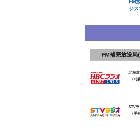
FM
ジス
FM補完放送局(
北海道
（札幌
STV
（手稲