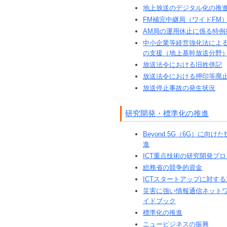
地上放送のデジタル化の推
FM補完中継局（ワイドFM
AM局の運用休止に係る特例
中小企業等経営強化法によ
の支援（地上基幹放送分野
放送法令における旧姓併記
放送法令における押印等廃
放送停止事故の発生状況
研究開発・標準化の推進
Beyond 5G（6G）に向け
進
ICT重点技術の研究開発プ
総務省の競争的資金
ICTスタートアップに対す
災害に強い情報通信ネット
イドブック
標準化の推進
ニュービジネスの振興