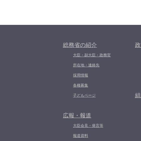
総務省の紹介
政
大臣・副大臣・政務官
所在地・連絡先
採用情報
各種募集
組
子どもページ
広報・報道
大臣会見・発言等
報道資料