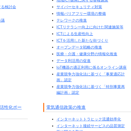
地域ICT振興に関する各種施策
する検討会
サイバーセキュリティ対策
情報バリアフリー環境の整備
会議
テレワークの推進
ICTリテラシー向上に向けた関連施策等
ICTによる生産性向上
ICTを活用した新たな街づくり
オープンデータ戦略の推進
医療・介護・健康分野の情報化推進
データ利活用の促進
IoT機器の適正利用に係るオンライン講座
産業競争力強化法に基づく「事業適応計
画」認定
産業競争力強化法に基づく「特別事業再
編計画」認定
域活性化ポー
電気通信政策の推進
インターネットトラヒック流通効率化
インターネット接続サービスの品質測定