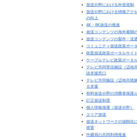
放送分野における外資規制
放送分野における情報アク
の向上
4K・8K放送の推進
放送コンテンツの海外展開
放送コンテンツの製作・流
コミュニティ放送政策ポー
衛星放送政策ポータルサイ
ケーブルテレビ政策ポータ
テレビ共同受信施設（辺地
談支援窓口
テレビ共同施設（辺地共聴
る支援
有料放送分野の消費者保護
訂正放送制度
個人情報保護（放送分野）
エリア放送
放送ネットワークの強靱化
措置
中継局の共同利用推進