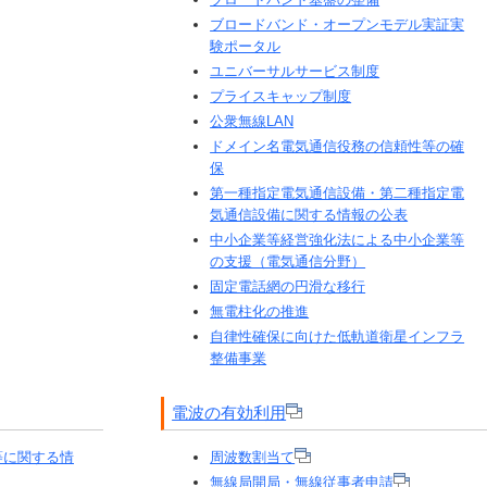
ブロードバンド・オープンモデル実証実
験ポータル
ユニバーサルサービス制度
プライスキャップ制度
公衆無線LAN
ドメイン名電気通信役務の信頼性等の確
保
第一種指定電気通信設備・第二種指定電
気通信設備に関する情報の公表
中小企業等経営強化法による中小企業等
の支援（電気通信分野）
固定電話網の円滑な移行
無電柱化の推進
自律性確保に向けた低軌道衛星インフラ
整備事業
電波の有効利用
等に関する情
周波数割当て
無線局開局・無線従事者申請