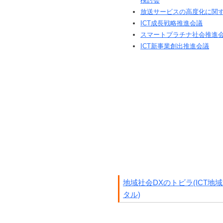
検討会
放送サービスの高度化に関
ICT成長戦略推進会議
スマートプラチナ社会推進
ICT新事業創出推進会議
地域社会DXのトビラ(ICT地
タル)