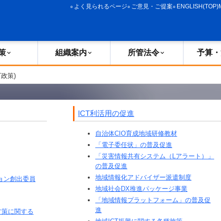
よく見られるページ
ご意見・ご提案
ENGLISH(TOP)
策
組織案内
所管法令
予算・
T政策)
ICT利活用の促進
自治体CIO育成地域研修教材
「電子委任状」の普及促進
「災害情報共有システム（Lアラート）」
の普及促進
地域情報化アドバイザー派遣制度
ョン創出委員
地域社会DX推進パッケージ事業
「地域情報プラットフォーム」の普及促
進
方策に関する