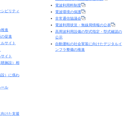
電波利用料制度
セシビリティ
電波環境の保護
非常通信協議会
電波利用状況・無線局情報の公表
の推進
高周波利用設備の型式指定・型式確認の
通の促進
公示
タルサイト
自動運転の社会実装に向けたデジタルイ
ト
ンフラ整備の推進
ルサイト
共聴施設）相
施設）に係わ
ルール
に向けた支援