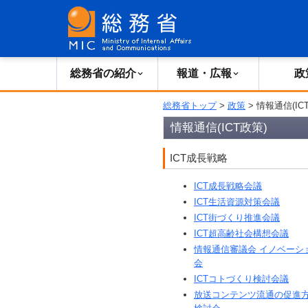
総務省の紹介
報道・広報
政
総務省トップ
>
政策
> 情報通信(IC
情報通信(ICT政策)
ICT成長戦略
ICT成長戦略会議
ICT生活資源対策会議
ICT街づくり推進会議
ICT超高齢社会構想会議
情報通信審議会 イノベーシ
会
ICTコトづくり検討会議
放送コンテンツ流通の促進