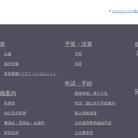
ページトップへ戻
策
予算・決算
白書
予算
統計情報
決算
意見募集(パブリックコメント）
申請・手続
織案内
調達情報・電子入札
外局等
申請・届出等の手続案内
地方支分部局
個人情報保護
審議会・委員会・会議等
法令適用事前確認手続
研究会等
公文書管理