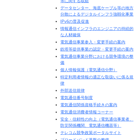
等に関する取組
データセンター、海底ケーブル等の地方
分散によるデジタルインフラ強靱化事業
IPv6の普及促進
情報通信インフラのエンジニアの持続的
な人材確保
電気通信事業参入・変更手続の案内
鉄塔等提供事業の認定・変更手続の案内
電気通信事業分野における競争環境の整
備
個人情報保護（電気通信分野）
特定利用者情報の適正な取扱いに係る規
律
外部送信規律
電気通信番号制度
電気通信関係資格手続きの案内
電気通信消費者情報コーナー
安全・信頼性の向上（電気通信事業者、
防災関係機関、電気通信機器等）
テレコム競争政策ポータルサイト
ブロードバンド基盤の整備