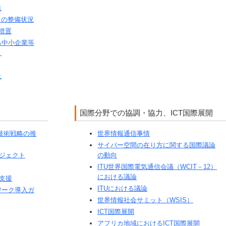
進
）の整備状況
措置
る中小企業等
）
止
国際分野での協調・協力、ICT国際展開
た技術戦略の推
世界情報通信事情
サイバー空間の在り方に関する国際議論
ロジェクト
の動向
ITU世界国際電気通信会議（WCIT－12）
における議論
る支援
ITUにおける議論
ワーク導入ガ
世界情報社会サミット（WSIS）
ICT国際展開
アフリカ地域におけるICT国際展開