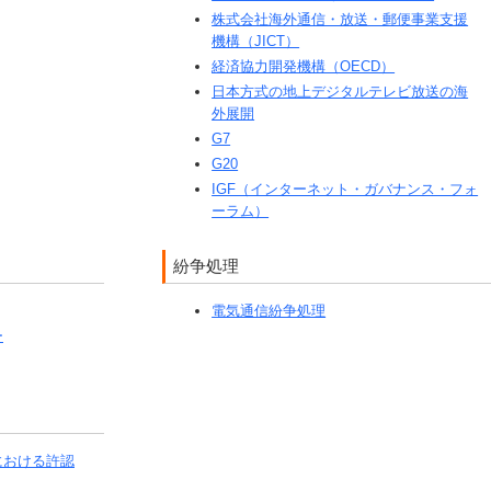
株式会社海外通信・放送・郵便事業支援
機構（JICT）
経済協力開発機構（OECD）
日本方式の地上デジタルテレビ放送の海
外展開
G7
G20
IGF（インターネット・ガバナンス・フォ
ーラム）
紛争処理
電気通信紛争処理
ー
における許認