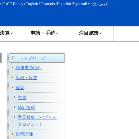
MIC ICT Policy
(
English
/
Français
/
Español
/
Русский
/
中文
/
عربي
)
決算
申請・手続
注目施策
トップページ
総務省の紹介
広報・報道
政策
白書
統計情報
意見募集（パブリッ
クコメント）
政策評価