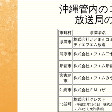
沖縄管内の
放送局
市町村
事業者名
株式会社いとまんコ
糸満市
ティエフエム放送
浦添市
株式会社エフエム二
那覇市
株式会社エフエム那
宮古島
株式会社エフエムみ
市
沖縄市
株式会社ＦＭコザ
株式会社クレスト
北谷町
（平成21年1月1日 株式
レプロから免許承継）