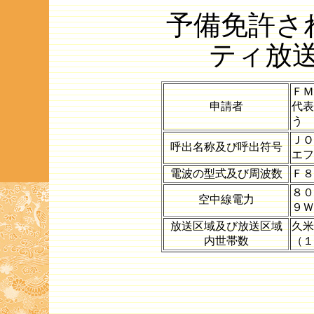
予備免許さ
ティ放
ＦＭ
申請者
代表
う 
ＪＯ
呼出名称及び呼出符号
エフ
電波の型式及び周波数
Ｆ８
８０
空中線電力
９Ｗ
放送区域及び放送区域
久
内世帯数
（１