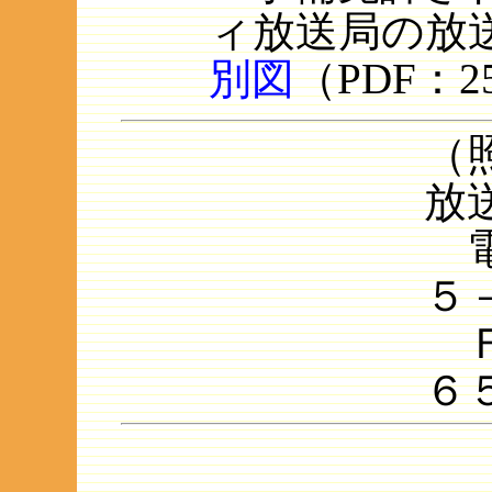
ィ放送局の放
別図
（PDF：2
（
放
電
５
Ｆ
６