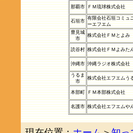
那覇市
ＦＭ琉球株式会社
有限会社石垣コミュ
石垣市
ーエフエム
豊見城
株式会社ＦＭとよみ
市
読谷村
株式会社ＦＭよみた
沖縄市
沖縄ラジオ株式会社
うるま
株式会社エフエムう
市
本部町
ＦＭ本部株式会社
名護市
株式会社エフエムや
現在位置：
ホーム
＞
知っ