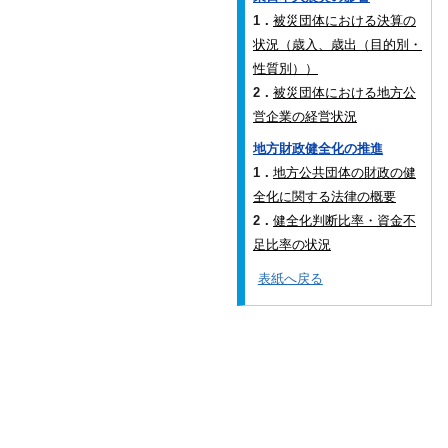
1．
被災団体における決算の
状況（歳入、歳出（目的別・
性質別））
2．
被災団体における地方公
営企業の経営状況
地方財政健全化の推進
1．
地方公共団体の財政の健
全化に関する法律の概要
2．
健全化判断比率・資金不
足比率の状況
表紙へ戻る