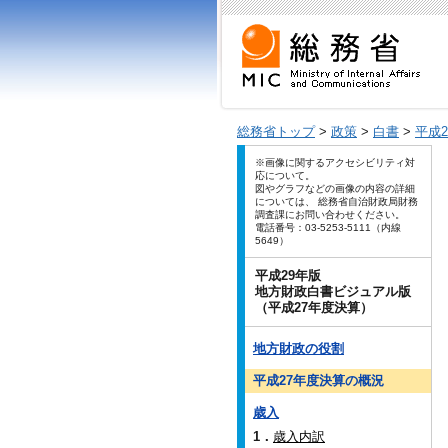
総務省トップ
>
政策
>
白書
>
平成
※画像に関するアクセシビリティ対
応について。
図やグラフなどの画像の内容の詳細
については、 総務省自治財政局財務
調査課にお問い合わせください。
電話番号：03-5253-5111（内線
5649）
平成29年版
地方財政白書ビジュアル版
（平成27年度決算）
地方財政の役割
平成27年度決算の概況
歳入
1．
歳入内訳