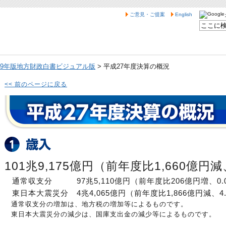
ご意見・ご提案
English
29年版地方財政白書ビジュアル版
> 平成27年度決算の概況
<< 前のページに戻る
101兆9,175億円（前年度比1,660億円減
通常収支分 97兆5,110億円（前年度比206億円増、0.
東日本大震災分 4兆4,065億円（前年度比1,866億円減、4
通常収支分の増加は、地方税の増加等によるものです。
東日本大震災分の減少は、国庫支出金の減少等によるものです。