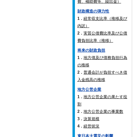
費、補助費等、繰出金）
財政構造の弾力性
1．
経常収支比率（推移及び
内訳）
2．
実質公債費比率及び公債
費負担比率（推移）
将来の財政負担
1．
地方債及び債務負担行為
の推移
2．
普通会計が負担すべき借
入金残高の推移
地方公営企業
1．
地方公営企業の果たす役
割
2．
地方公営企業の事業数
3．
決算規模
4．
経営状況
東日本大震災の影響