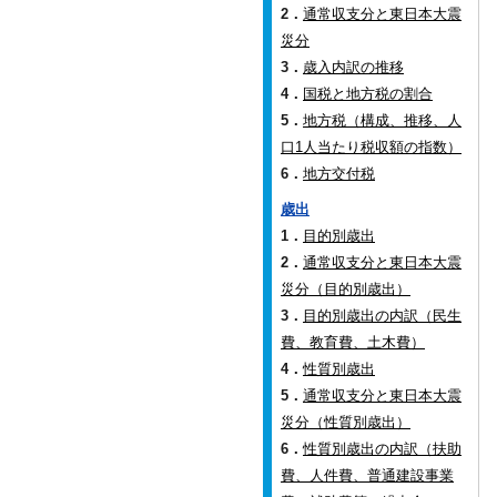
2．
通常収支分と東日本大震
災分
3．
歳入内訳の推移
4．
国税と地方税の割合
5．
地方税（構成、推移、人
口1人当たり税収額の指数）
6．
地方交付税
歳出
1．
目的別歳出
2．
通常収支分と東日本大震
災分（目的別歳出）
3．
目的別歳出の内訳（民生
費、教育費、土木費）
4．
性質別歳出
5．
通常収支分と東日本大震
災分（性質別歳出）
6．
性質別歳出の内訳（扶助
費、人件費、普通建設事業