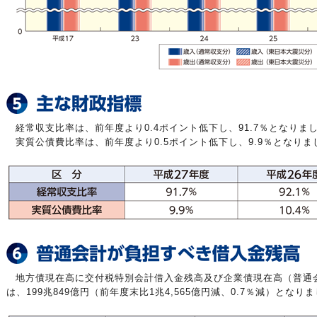
経常収支比率は、前年度より0.4ポイント低下し、91.7％となりま
実質公債費比率は、前年度より0.5ポイント低下し、9.9％となりま
地方債現在高に交付税特別会計借入金残高及び企業債現在高（普通
は、199兆849億円（前年度末比1兆4,565億円減、0.7％減）となり