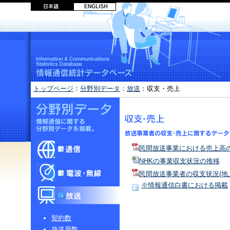
トップページ
：
分野別データ
：
放送
：収支・売上
民間放送事業における売上高
NHKの事業収支状況の推移
民間放送事業者の収支状況(地
※情報通信白書における掲載
契約数
放送局数