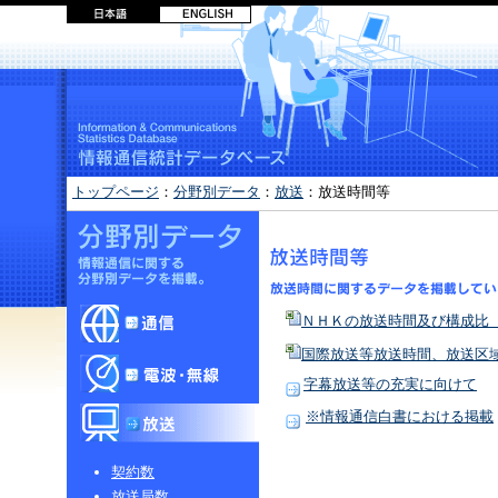
トップページ
：
分野別データ
：
放送
：放送時間等
ＮＨＫの放送時間及び構成比
国際放送等放送時間、放送区
字幕放送等の充実に向けて
※情報通信白書における掲載
契約数
放送局数