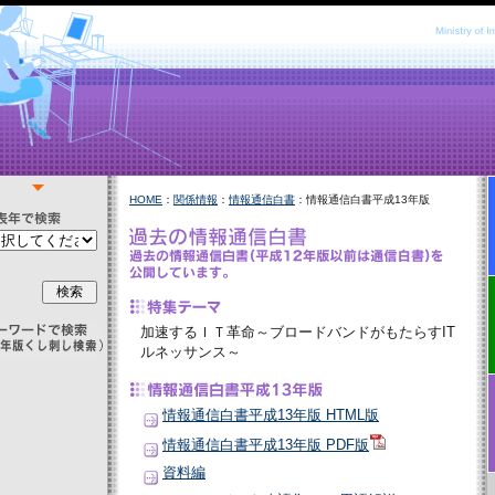
HOME
：
関係情報
：
情報通信白書
：情報通信白書平成13年版
加速するＩＴ革命～ブロードバンドがもたらすIT
ルネッサンス～
情報通信白書平成13年版 HTML版
情報通信白書平成13年版 PDF版
資料編