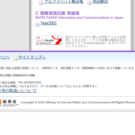
アルファベット略語集
用語解説
Year2001
当ホームページの一部にはPDFファイルを利
用しております。ソフトが必要な場合は左記
のボタンで「Acrobat Reader」をダウンロー
ドしてください。
ージヘ
サイトマップへ
信業に関わる産業の実態について、分野別データ、統計調査データ、関係情報の３項目に分けて掲載しています
連統計調査の実施状況等を掲載
画係 TEL:03-5253-5744
合わせ先を掲載しておりますので、データの詳細についてはこちらをご利用下さい。
タ等の取扱いについて
Copyright © 2010 Ministry of Internal Affairs and Communications All Rights Reser