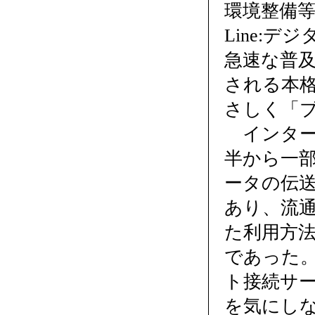
環境整備等によ
Line:
急速な普
される本
さしく「
インター
半から一
ータの伝
あり、流
た利用方
であった
ト接続サ
を気にし