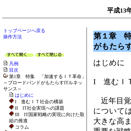
平成13
トップページへ戻る
第１章 特
操作方法
がもたらす
はじめに
凡例
目次
第1章 特集 「加速するＩＴ革命」
I 進むＩ
～ブロードバンドがもたらすITルネッ
サンス～
はじめに
近年目覚し
I 進むＩＴ社会の構築
II IT社会実現への課題
については
III IT国家戦略の実現に向けた取
大きな高ま
組の推進
コラム