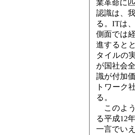
業革命に
認識は、
る。ITは
側面では
進すると
タイルの
が国社会
識が付加
トワーク
る。
このよう
る平成12
一言でい