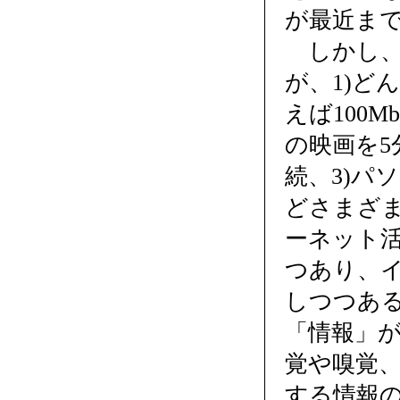
が最近ま
しかし、
が、1)ど
えば100Mbp
の映画を5
続、3)パ
どさまざ
ーネット
つあり、
しつつあ
「情報」
覚や嗅覚
する情報