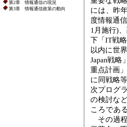
重要な戦
第2章 情報通信の現況
第3章 情報通信政策の動向
には、昨年
度情報通信
1月施行)
下「IT戦
以内に世界
Japan戦略
重点計画」
に同戦略等
次プログラム
の検討など
ころであ
その過程で