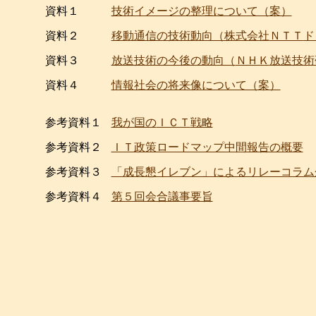
資料１
技術イメージの整理について（案）
資料２
移動通信の技術動向（株式会社
ＮＴＴ
ド
資料３
放送技術の今後の動向（
ＮＨＫ
放送技術
資料４
情報社会の将来像について（案）
参考資料１
我が国の
ＩＣＴ
戦略
参考資料２
ＩＴ政策ロードマップ中間報告の概要
参考資料３
「成長懇イレブン」によるリレーコラム
参考資料４
第５回会合議事要旨