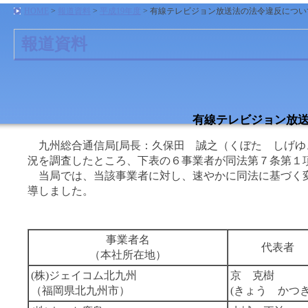
HOME
>
報道資料
>
平成19年度
> 有線テレビジョン放送法の法令違反につい
報道資料
有線テレビジョン放
九州総合通信局[局長：久保田 誠之（くぼた しげゆ
況を調査したところ、下表の６事業者が同法第７条第１
当局では、当該事業者に対し、速やかに同法に基づく変
導しました。
事業者名
代表者
（本社所在地）
(株)ジェイコム北九州
京 克樹
（福岡県北九州市）
(きょう かつき