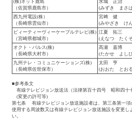
(株)ネット鹿島
水城 正治
（佐賀県鹿島市）
(みずき まさは
西九州電設(株）
宮﨑 健
（長崎県雲仙市）
(みやざき けん
ビィーティーヴィーケーブルテレビ(株)
江夏 拓三
（宮崎県都城市）
(えなつ たくぞ
オクト・パルス(株)
髙瀬 嘉博
（長崎県大村市）
(たかせ よしひ
九州テレ・コミュニケーションズ(株)
太田 亨
（長崎県佐世保市）
(おおた とおる
■参考条文
有線テレビジョン放送法（法律第百十四号 昭和四十
(変更の許可等)
第七条 有線テレビジョン放送施設者は、第三条第一項
使用する周波数又は有線テレビジョン放送施設を変更し
い。