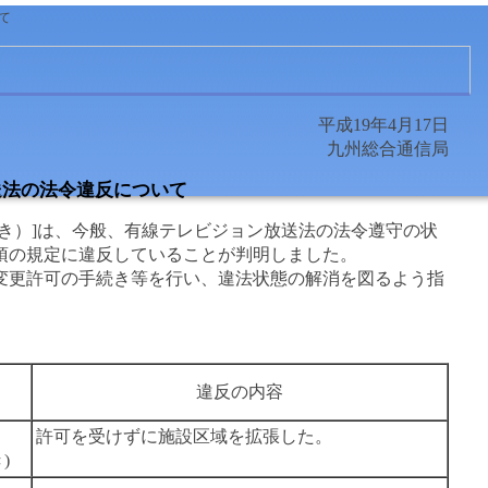
て
平成19年4月17日
九州総合通信局
送法の法令違反について
き）]は、今般、有線テレビジョン放送法の法令遵守の状
項の規定に違反していることが判明しました。
更許可の手続き等を行い、違法状態の解消を図るよう指
違反の内容
許可を受けずに施設区域を拡張した。
)