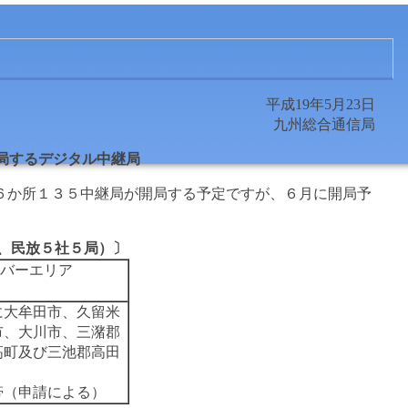
平成19年5月23日
九州総合通信局
局するデジタル中継局
６か所１３５中継局が開局する予定ですが、６月に開局予
、民放５社５局）〕
バーエリア
に大牟田市、久留米
市、大川市、三潴郡
高町及び三池郡高田
帯（申請による）