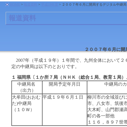
HOME
>
報道資料
>
平成19年度
> ２００７年６月に開局するデジタル中継局
報道資料
２００７年６月に開
2007年（平成１９年）１年間で、九州全体において２
定の中継局は以下のとおりです。
１ 福岡県〔１か所７局（ＮＨＫ（総合１局、教育１局）
中継局名
開局予定年月日
中継局のカ
（出力）
大牟田(おおむ
平成１９年６月１日
柳川市の全域並び
た)中継局
市、八女市、筑後
（１０Ｗ）
大木町、山門郡瀬
町の各一部他
１１６，８９７世