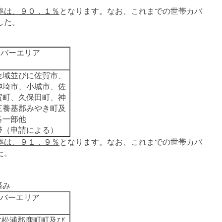
率は、９０．１％
となります。なお、これまでの世帯カバ
した。
カバーエリア
全域並びに佐賀市、
神埼市、小城市、佐
賀町、久保田町、神
三養基郡みやき町及
各一部他
帯（申請による）
率は、９１．９％
となります。なお、これまでの世帯カバ
た。
済み
バーエリア
北松浦郡鹿町町及び