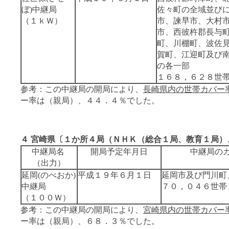
ぼ)中継局
佐々町の全域並び
（１ｋＷ）
市、諫早市、大村
市、西彼杵郡長与
町、川棚町、波佐
賀町、江迎町及び
の各一部
１６８，６２８世
参考：この中継局の開局により、
長崎県内の世帯カバー
ー率は（親局）、４４．４％でした。
４ 宮崎県〔１か所４局（ＮＨＫ（総合１局、教育１局）
中継局名
開局予定年月日
中継局の
（出力）
延岡(のべおか)
平成１９年６月１日
延岡市及び門川町
中継局
７０，０４６世帯
（１００Ｗ）
参考：この中継局の開局により、
宮崎県内の世帯カバー
ー率は（親局）、６８．３％でした。