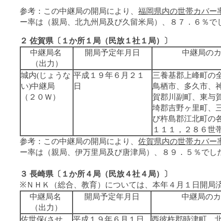
参考：この中継局の開局により、
福岡県内の世帯カバー
ー率は（親局、北九州局及び久留米局）、８７．６％で
２ 佐賀県〔１か所１局（民放１社１局）〕
中継局名
開局予定年月日
中継局の
（出力）
城内(じょうな
平成１９年６月２１
三養基郡上峰町の
い)中継局
日
鳥栖市、多久市、
（２０Ｗ）
賀郡川副町、東与
埼郡吉野ヶ里町、
び杵島郡江北町の
１１１，２８６世
参考：この中継局の開局により、
佐賀県内の世帯カバー
ー率は（親局、伊万里局及び唐津局）、８９．５％でし
３ 長崎県〔１か所４局（民放４社４局）〕
※ＮＨＫ（総合、教育）については、本年４月１日開局
中継局名
開局予定年月日
中継局のカ
（出力）
佐世保(させ
平成１９年６月１日
西彼杵郡時津町、