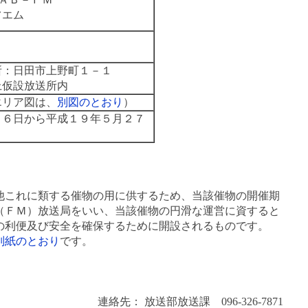
フエム
所：日田市上野町１－１
上仮設放送所内
エリア図は、
別図のとおり
）
２６日から平成１９年５月２７
これに類する催物の用に供するため、当該催物の開催期
（ＦＭ）放送局をいい、当該催物の円滑な運営に資すると
の利便及び安全を確保するために開設されるものです。
別紙のとおり
です。
連絡先： 放送部放送課 096-326-7871