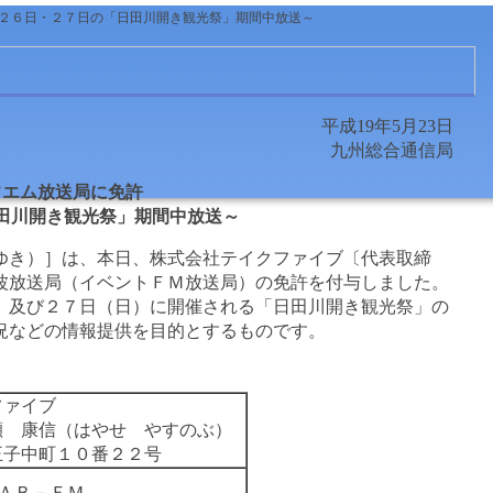
月２６日・２７日の「日田川開き観光祭」期間中放送～
平成19年5月23日
九州総合通信局
フエム放送局に免許
田川開き観光祭」期間中放送～
ゆき）］は、本日、株式会社テイクファイブ〔代表取締
波放送局（イベントＦＭ放送局）の免許を付与しました。
及び２７日（日）に開催される「日田川開き観光祭」の
況などの情報提供を目的とするものです。
ファイブ
瀬 康信（はやせ やすのぶ）
王子中町１０番２２号
)ＡＢ－ＦＭ