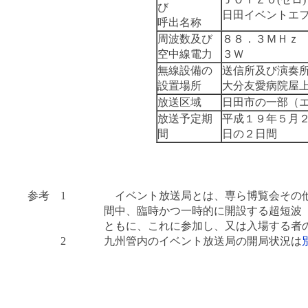
び
日田イベントエ
呼出名称
周波数及び
８８．３ＭＨｚ
空中線電力
３Ｗ
無線設備の
送信所及び演奏
設置場所
大分友愛病院屋
放送区域
日田市の一部（
放送予定期
平成１９年５月
間
日の２日間
参考 1
イベント放送局とは、専ら博覧会その他
間中、臨時かつ一時的に開設する超短波
ともに、これに参加し、又は入場する者
2
九州管内のイベント放送局の開局状況は