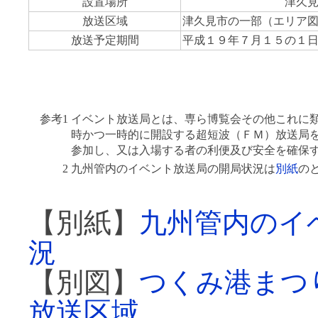
設置場所
津久
放送区域
津久見市の一部（エリア
放送予定期間
平成１９年７月１５の１
参考1
イベント放送局とは、専ら博覧会その他これに
時かつ一時的に開設する超短波（ＦＭ）放送局
参加し、又は入場する者の利便及び安全を確保
2
九州管内のイベント放送局の開局状況は
別紙
の
【別紙】
九州管内のイ
況
【別図】
つくみ港まつ
放送区域