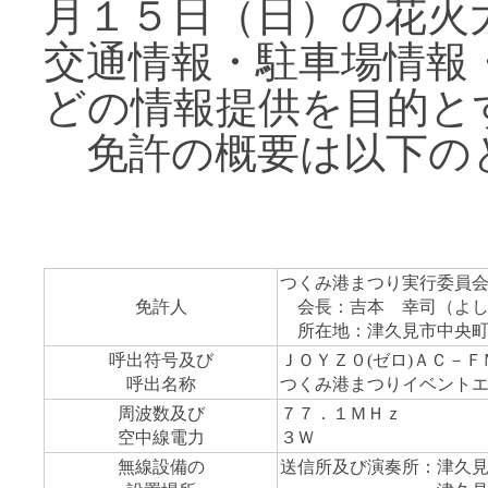
月１５日（日）の花火
交通情報・駐車場情報
どの情報提供を目的と
免許の概要は以下の
つくみ港まつり実行委員
免許人
会長：吉本 幸司（よし
所在地：津久見市中央町
呼出符号及び
ＪＯＹＺ０(ゼロ)ＡＣ－Ｆ
呼出名称
つくみ港まつりイベント
周波数及び
７７．１ＭＨｚ
空中線電力
３Ｗ
無線設備の
送信所及び演奏所：
津久