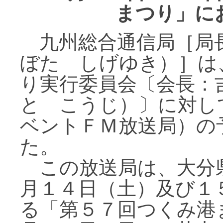
まつり」に
九州総合通信局［局
ぼた しげゆき）］は
り実行委員会〔会長：
と こうじ）〕に対し
ベントＦＭ放送局）の
た。
この放送局は、大分
月１４日（土）及び１
る「第５７回つくみ港