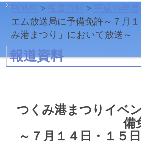
HOME
>
報道資料
>
平成19年度
エム放送局に予備免許～７月１
み港まつり」において放送～
報道資料
つくみ港まつりイベ
備
～７月１４日・１５