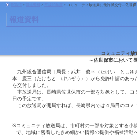
HOME
>
報道資料
>
平成19年度
> コミュニティ放送局に免許状交付～佐世
報道資料
コミュニティ放
～佐世保市において
九州総合通信局［局長：武井 俊幸（たけい としゆ
本 慶三（たけもと けいぞう））から免許申請のあっ
を交付しました。
本放送局は、長崎県佐世保市の一部を対象として、コミ
日の予定です。
この放送局が開局すれば、長崎県内では４局目のコミ
※
コミュニティ放送局は、市町村の一部を対象とする小
で、地域に密着したきめ細かい情報の提供や福祉活動