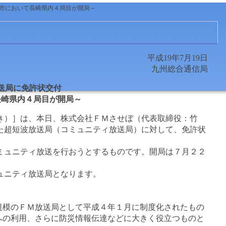
保市において長崎県内４局目が開局～
平成19年7月19日
九州総合通信局
送局に免許状交付
長崎県内４局目が開局～
き）］は、本日、株式会社ＦＭさせぼ（代表取締役：竹
た超短波放送局（コミュニティ放送局）に対して、免許状
ュニティ放送を行おうとするものです。開局は７月２２
ュニティ放送局となります。
規模のＦＭ放送局として平成４年１月に制度化されたもの
への利用、さらに防災情報伝達などに大きく役立つものと