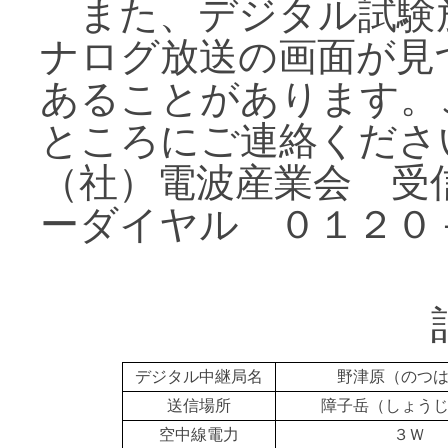
また、デジタル試験
ナログ放送の画面が見
あることがあります。
ところにご連絡くださ
（社）電波産業会 受
ーダイヤル ０１２０
デジタル中継局名
野津原（のつ
送信場所
障子岳（しょう
空中線電力
３Ｗ