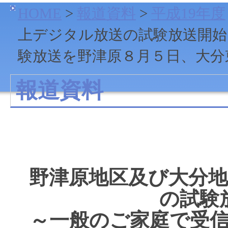
HOME
>
報道資料
>
平成19年度
上デジタル放送の試験放送開始
験放送を野津原８月５日、大分
報道資料
野津原地区及び大分
の試験
～一般のご家庭で受