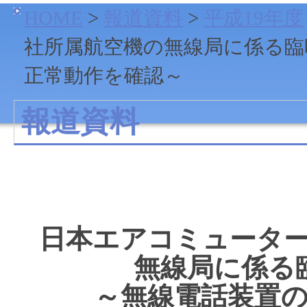
HOME
>
報道資料
>
平成19年度
社所属航空機の無線局に係る臨
正常動作を確認～
報道資料
日本エアコミュータ
無線局に係る
～無線電話装置