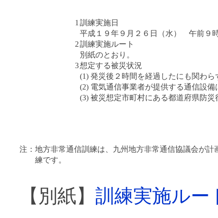
1
訓練実施日
平成１９年９月２６日（水） 午前９
2
訓練実施ルート
別紙のとおり。
3
想定する被災状況
(1) 発災後２時間を経過したにも関わ
(2) 電気通信事業者が提供する通信設
(3) 被災想定市町村にある都道府県防
注：
地方非常通信訓練は、九州地方非常通信協議会が計
練です。
【別紙】
訓練実施ルー