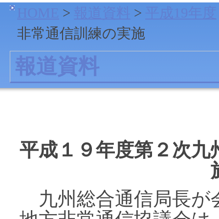
HOME
>
報道資料
>
平成19年度
非常通信訓練の実施
報道資料
平成１９年度第２次九
九州総合通信局長が