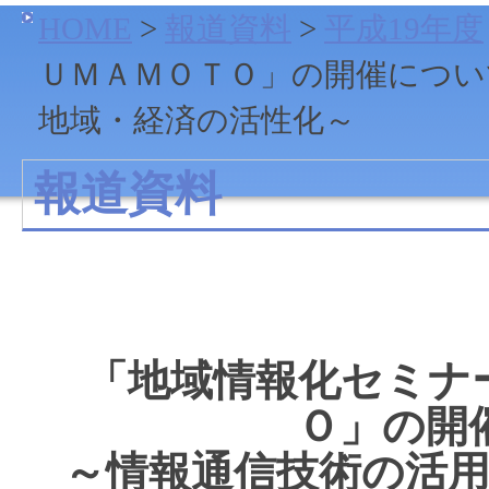
HOME
>
報道資料
>
平成19年度
ＵＭＡＭＯＴＯ」の開催につい
地域・経済の活性化～
報道資料
「地域情報化セミナ
Ｏ」の開
～情報通信技術の活