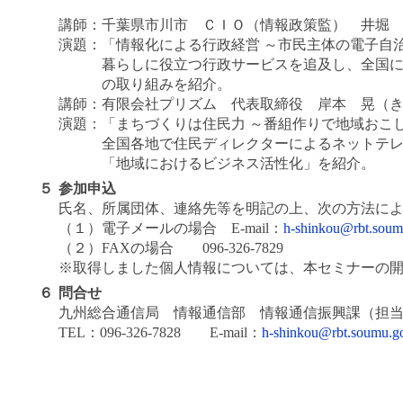
講師：
千葉県市川市 ＣＩＯ（情報政策監） 井堀
演題：
「情報化による行政経営 ～市民主体の電子自
暮らしに役立つ行政サービスを追及し、全国
の取り組みを紹介。
講師：
有限会社プリズム 代表取締役 岸本 晃（
演題：
「まちづくりは住民力 ～番組作りで地域おこ
全国各地で住民ディレクターによるネットテ
「地域におけるビジネス活性化」を紹介。
５
参加申込
氏名、所属団体、連絡先等を明記の上、次の方法に
（１）電子メールの場合 E-mail：
h-shinkou@rbt.soum
（２）FAXの場合 096-326-7829
※取得しました個人情報については、本セミナーの
６
問合せ
九州総合通信局 情報通信部 情報通信振興課（担
TEL：096-326-7828 E-mail：
h-shinkou@rbt.soumu.go