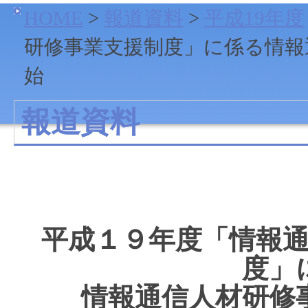
HOME
>
報道資料
>
平成19年度
研修事業支援制度」に係る情報
始
報道資料
平成１９年度「情報
度」
情報通信人材研修